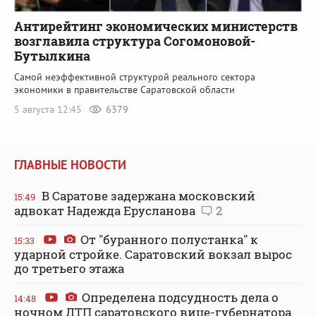
Антирейтинг экономических министерств
возглавила структура Согомоновой-
Бутылкина
Самой неэффективной структурой реального сектора
экономики в правительстве Саратовской области
5 августа 12:45
6379
ГЛАВНЫЕ НОВОСТИ
В Саратове задержана московский
15:49
адвокат Надежда Ерусланова
2
От "буранного полустанка" к
15:33
ударной стройке. Саратовский вокзал вырос
до третьего этажа
Определена подсудность дела о
14:48
ночном ДТП саратовского вице-губернатора