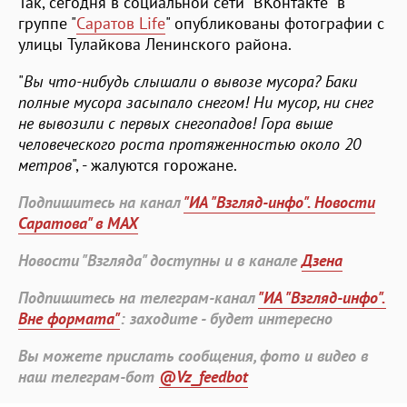
Так, сегодня в социальной сети "ВКонтакте" в
группе "
Саратов Life
" опубликованы фотографии с
улицы Тулайкова Ленинского района.
"
Вы что-нибудь слышали о вывозе мусора? Баки
полные мусора засыпало снегом! Ни мусор, ни снег
не вывозили с первых снегопадов! Гора выше
человеческого роста протяженностью около 20
метров
", - жалуются горожане.
Подпишитесь на канал
"ИА "Взгляд-инфо". Новости
Саратова" в MAX
Новости "Взгляда" доступны и в канале
Дзена
Подпишитесь на телеграм-канал
"ИА "Взгляд-инфо".
Вне формата"
: заходите - будет интересно
Вы можете прислать сообщения, фото и видео в
наш телеграм-бот
@Vz_feedbot