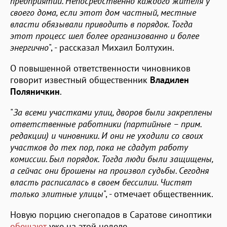
предприятий. Непосредственно каждого жителя у
своего дома, если этот дом частный, местные
власти обязывали приводить в порядок. Тогда
этот процесс шел более организованно и более
энергично
", - рассказал Михаил Болтухин.
О повышенной ответственности чиновников
говорит известный общественник
Владилен
Поляничкин
.
"
За всеми участками улиц, дворов были закреплены
ответственные работники (партийные – прим.
редакции) и чиновники. И они не уходили со своих
участков до тех пор, пока не сдадут работу
комиссии. Был порядок. Тогда люди были защищены,
а сейчас они брошены на произвол судьбы. Сегодня
власть расписалась в своем бессилии. Чистят
только элитные улицы
", - отмечает общественник.
Новую порцию снегопадов в Саратове синоптики
обещают
уже на этой неделе.