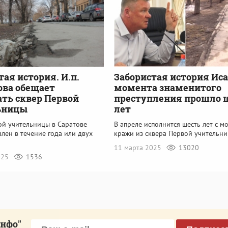
тая история. И.п.
Забористая история Иса
ова обещает
момента знаменитого
ать сквер Первой
преступления прошло 
ьницы
лет
ой учительницы в Саратове
В апреле исполнится шесть лет с м
лен в течение года или двух
кражи из сквера Первой учительн
11 марта 2025
13020
025
1536
инфо"