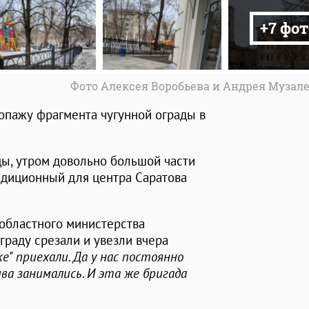
+7 фот
Фото Алексея Воробьева и Андрея Музал
опажу фрагмента чугунной ограды в
цы, утром довольно большой части
радиционный для центра Саратова
 областного министерства
граду срезали и увезли вчера
ке" приехали. Да у нас постоянно
ва занимались. И эта же бригада