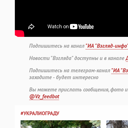
Подпишитесь на канал
"ИА "Взгляд-инфо
Новости "Взгляда" доступны и в канале
Подпишитесь на телеграм-канал
"ИА "В
заходите - будет интересно
Вы можете прислать сообщения, фото и
@Vz_feedbot
#УКРАЛИОГРАДУ