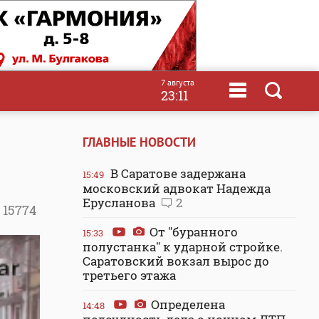
7 августа
23:11
ГЛАВНЫЕ НОВОСТИ
В Саратове задержана
15:49
московский адвокат Надежда
Ерусланова
2
15774
От "буранного
15:33
полустанка" к ударной стройке.
Саратовский вокзал вырос до
третьего этажа
Определена
14:48