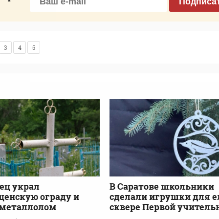
Подписа
3
4
5
ец украл
В Саратове школьники
енскую ограду и
сделали игрушки для е
 металлолом
сквере Первой учител