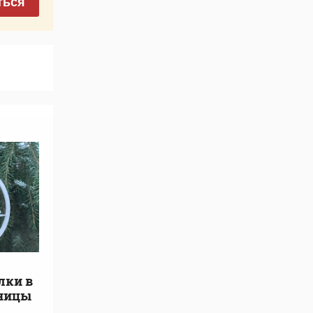
ться
лки в
ьницы