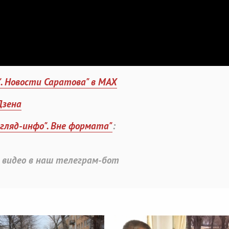
". Новости Саратова" в MAX
Дзена
згляд-инфо". Вне формата"
:
 видео в наш телеграм-бот