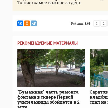
Только самое важное за день
Рейтинг:
3.63
1
2
РЕКОМЕНДУЕМЫЕ МАТЕРИАЛЫ
"Бумажная" часть ремонта
Саратов
фонтана в сквере Первой
кладбищ
учительницы обойдется в 2
сдал на
млн