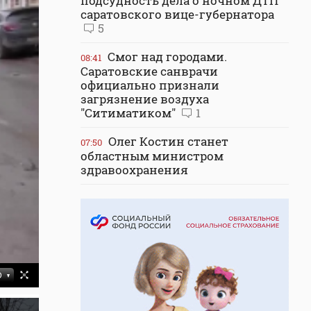
подсудность дела о ночном ДТП
саратовского вице-губернатора
5
Смог над городами.
08:41
Саратовские санврачи
официально признали
загрязнение воздуха
"Ситиматиком"
1
Олег Костин станет
07:50
областным министром
здравоохранения