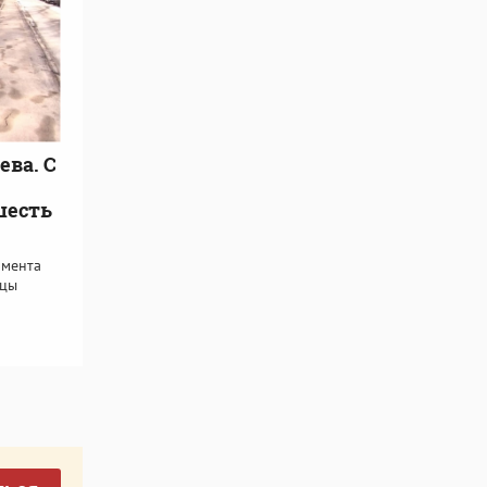
ева. С
шесть
омента
ицы