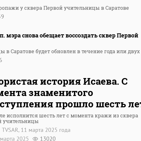
пропажи у сквера Первой учительницы в Саратове
59
п. мэра снова обещает воссоздать сквер Первой
 в Саратове будет обновлен в течение года или двух
6
ористая история Исаева. С
ента знаменитого
ступления прошло шесть ле
ле исполнится шесть лет с момента кражи из сквера
й учительницы
 TVSAR, 11 марта 2025 года
марта 2025
13020