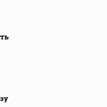
ть
зу