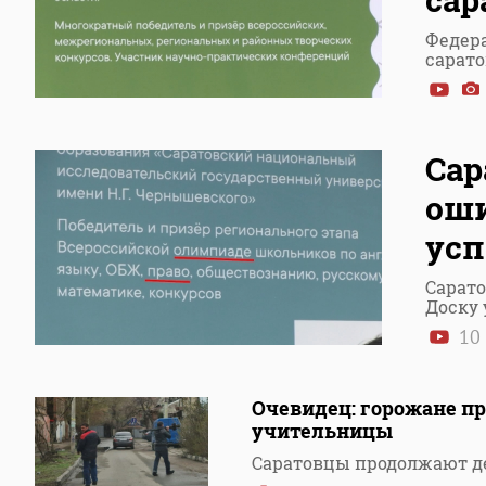
Федер
сарат
Сар
оши
усп
Сарат
Доску 
10 
Очевидец: горожане п
учительницы
Саратовцы продолжают де