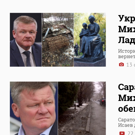
Укр
Мих
Лад
Истори
верне
13 
Сар
Мих
об
Сарат
Исаев 
22 