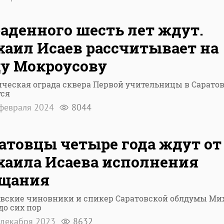
аденного шесть лет ждут.
аил Исаев рассчитывает на
у Мокроусову
ческая ограда сквера Первой учительницы в Саратов
тся
февраля 2024
8044
атовцы четыре года ждут от
аила Исаева исполнения
ещания
овские чиновники и спикер Саратовской облдумы Ми
до сих пор
декабря 2023
8632