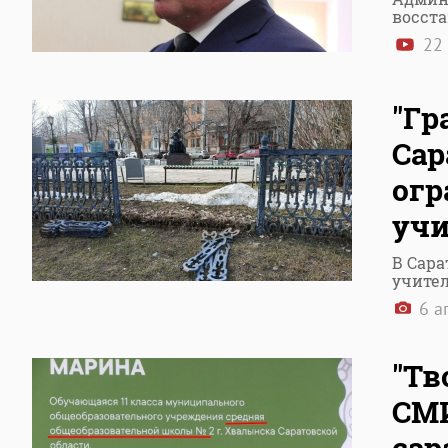
восст
22
"Гр
Сар
огр
уч
В Сара
учите
6 а
"Тв
СМИ
сар