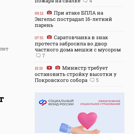
пожара на свалке
4
При атаке БПЛА на
09:12
Энгельс пострадал 16-летний
парень
Саратовчанка в знак
07:51
протеста забросила во двор
 лет
частного дома мешки с мусором
7
Министр требует
15:15
остановить стройку высотки у
Покровского собора
5
т