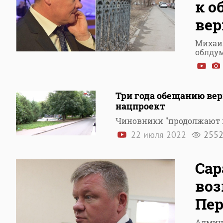
к о
вер
Михаи
облду
Три года обещанию ве
нацпроект
Чиновники "продолжают 
22 июля 2022
255
Сар
воз
Пе
Админи