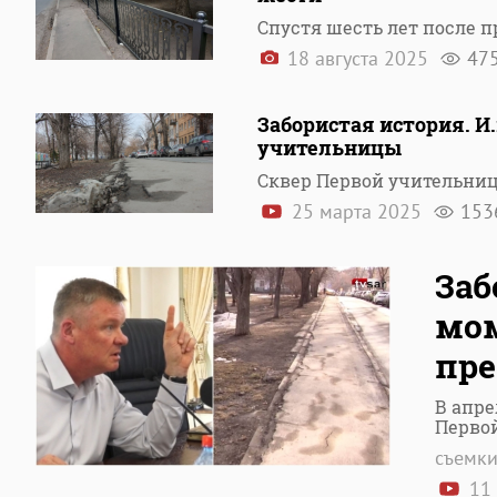
Спустя шесть лет после 
18 августа 2025
47
Забористая история. И.
учительницы
Сквер Первой учительницы
25 марта 2025
153
Заб
мом
пре
В апре
Перво
съемки
11 