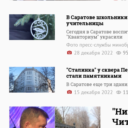
В Саратове школьники
учительницы
Сегодня в Саратове восп
"Кванториум" украсили
Фото пресс-службы миноб
28 декабря 2022
9
"Сталинка" у сквера 
стали памятниками
В Саратове еще три здан
15 декабря 2022
1
"Ни
Чит