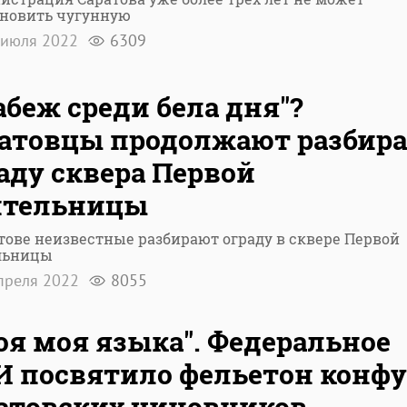
ановить чугунную
 июля 2022
6309
абеж среди бела дня"?
атовцы продолжают разбира
аду сквера Первой
ительницы
тове неизвестные разбирают ограду в сквере Первой
льницы
преля 2022
8055
оя моя языка". Федеральное
 посвятило фельетон конфу
атовских чиновников