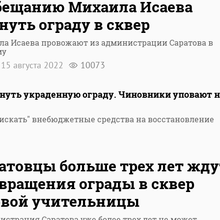
бещанию Михаила Исаева
нуть ограду в сквер
ла Исаева провожают из администрации Саратова в
му
15 августа 2022
10073
рнуть украденную ограду. Чиновники уповают н
искать" внебюджетные средства на восстановление
2
атовцы больше трех лет жду
вращения ограды в сквер
рвой учительницы
страция Саратова уже более трех лет не может