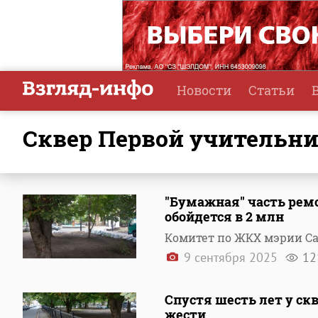
Новости
Статьи
сквер Первой учительн
"Бумажная" часть рем
обойдется в 2 млн
Комитет по ЖКХ мэрии С
9 сентября 2025
12
Спустя шесть лет у ск
жести