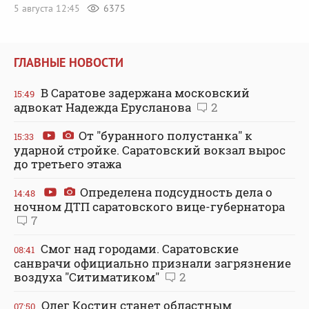
5 августа 12:45
6375
ГЛАВНЫЕ НОВОСТИ
В Саратове задержана московский
15:49
адвокат Надежда Ерусланова
2
От "буранного полустанка" к
15:33
ударной стройке. Саратовский вокзал вырос
до третьего этажа
Определена подсудность дела о
14:48
ночном ДТП саратовского вице-губернатора
7
Смог над городами. Саратовские
08:41
санврачи официально признали загрязнение
воздуха "Ситиматиком"
2
Олег Костин станет областным
07:50