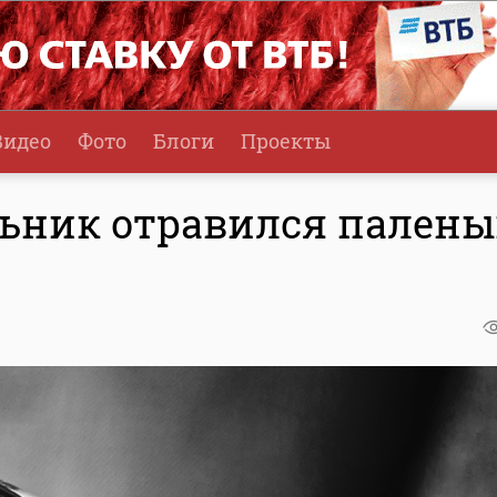
Видео
Фото
Блоги
Проекты
льник отравился пален