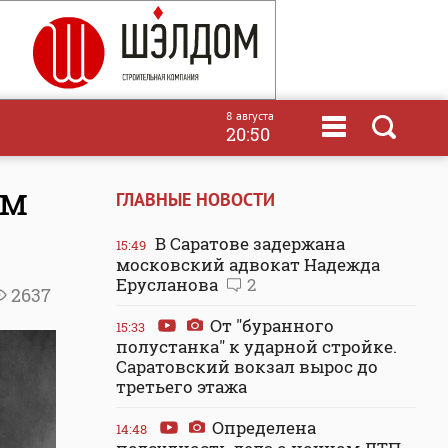
8 августа
20:50
ым
ГЛАВНЫЕ НОВОСТИ
В Саратове задержана
15:49
московский адвокат Надежда
Ерусланова
2
2637
От "буранного
15:33
полустанка" к ударной стройке.
Саратовский вокзал вырос до
третьего этажа
Определена
14:48