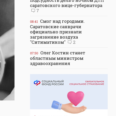
подсудность дела о ночном ДТП
саратовского вице-губернатора
7
Смог над городами.
08:41
Саратовские санврачи
официально признали
загрязнение воздуха
"Ситиматиком"
2
Олег Костин станет
07:50
областным министром
здравоохранения