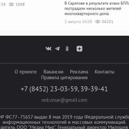
В Саратове в результате атаки БПЛ
2:38
1048
пострадали несколько жителей
многоквартирного дома
2 августа 10:20
56221
О проекте
Вакансии
Реклама
Контакты
Правила цитирования
+7 (8452) 23-03-59
,
39-39-41
red.vzsar@gmail.com
№ ФС77–75657 выдан 8 мая 2019 года Федеральной службой
информационных технологий и массовых коммуникаций.
едитель ООО "Медиа Мир". Генеральный директор Милушев 