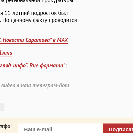
ба региональной прокуратуры.
я 11-летний подросток был
. По данному факту проводится
". Новости Саратова" в MAX
Дзена
згляд-инфо". Вне формата"
:
 видео в наш телеграм-бот
ь
инфо"
Подписа