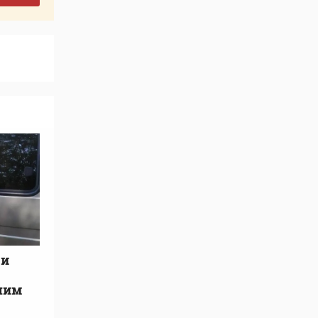
 и
шим