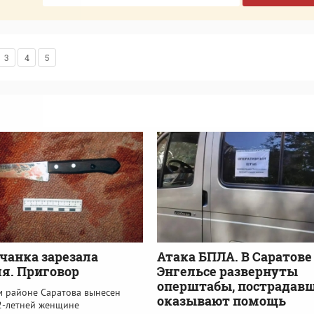
3
4
5
чанка зарезала
Атака БПЛА. В Саратове
я. Приговор
Энгельсе развернуты
оперштабы, пострадав
м районе Саратова вынесен
оказывают помощь
2-летней женщине