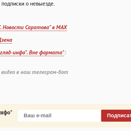
е подписки о невыезде.
". Новости Саратова" в MAX
Дзена
згляд-инфо". Вне формата"
:
 видео в наш телеграм-бот
инфо"
Подписа