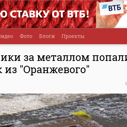
Видео
Фото
Блоги
Проекты
ники за металлом попал
 из "Оранжевого"