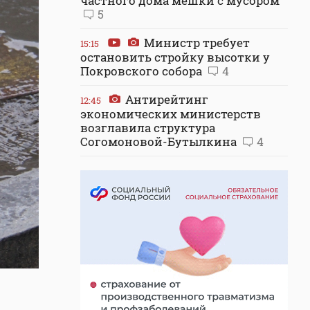
частного дома мешки с мусором
5
Министр требует
15:15
остановить стройку высотки у
Покровского собора
4
Антирейтинг
12:45
экономических министерств
возглавила структура
Согомоновой-Бутылкина
4