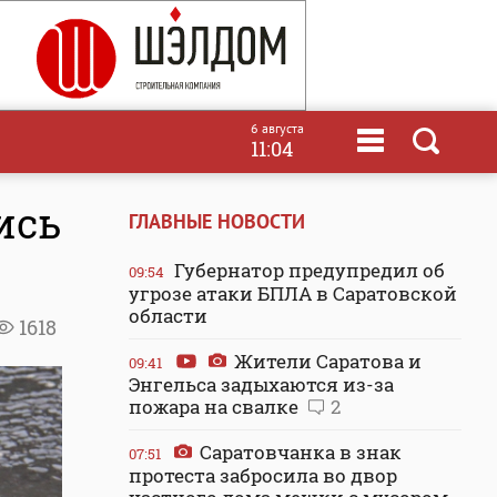
6 августа
11:04
ись
ГЛАВНЫЕ НОВОСТИ
Губернатор предупредил об
09:54
угрозе атаки БПЛА в Саратовской
области
1618
Жители Саратова и
09:41
Энгельса задыхаются из-за
пожара на свалке
2
Саратовчанка в знак
07:51
протеста забросила во двор