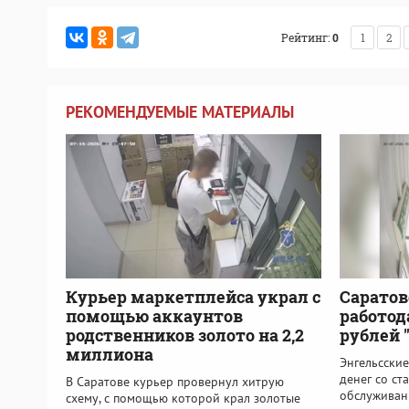
Рейтинг:
0
1
2
РЕКОМЕНДУЕМЫЕ МАТЕРИАЛЫ
Курьер маркетплейса украл с
Саратов
помощью аккаунтов
работод
родственников золото на 2,2
рублей 
миллиона
Энгельсски
денег со ст
В Саратове курьер провернул хитрую
обслуживан
схему, с помощью которой крал золотые