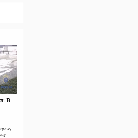
л. В
 кражу
ьцу