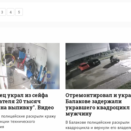
3
4
5
ец украл из сейфа
Отремонтировал и укра
ателя 20 тысяч
Балакове задержали
"на выпивку". Видео
укравшего квадроцикл
мужчину
е полицейские раскрыли кражу
анции технического
В Балакове полицейские раскрыли
ия
квадроцикла и вернули его владел