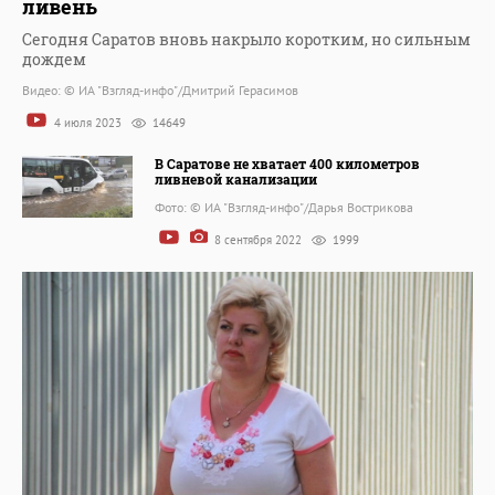
ливень
Сегодня Саратов вновь накрыло коротким, но сильным
дождем
Видео: © ИА "Взгляд-инфо"/Дмитрий Герасимов
4 июля 2023
14649
В Саратове не хватает 400 километров
ливневой канализации
Фото: © ИА "Взгляд-инфо"/Дарья Вострикова
8 сентября 2022
1999