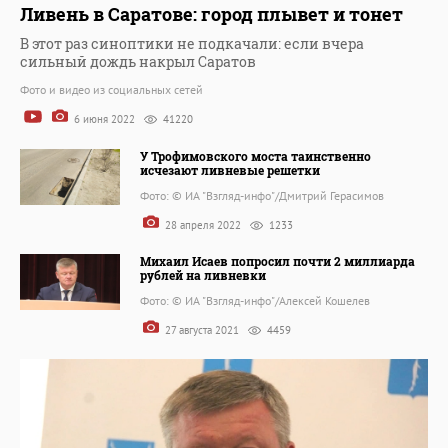
Ливень в Саратове: город плывет и тонет
В этот раз синоптики не подкачали: если вчера
сильный дождь накрыл Саратов
Фото и видео из социальных сетей
6 июня 2022
41220
У Трофимовского моста таинственно
исчезают ливневые решетки
Фото: © ИА "Взгляд-инфо"/Дмитрий Герасимов
28 апреля 2022
1233
Михаил Исаев попросил почти 2 миллиарда
рублей на ливневки
Фото: © ИА "Взгляд-инфо"/Алексей Кошелев
27 августа 2021
4459