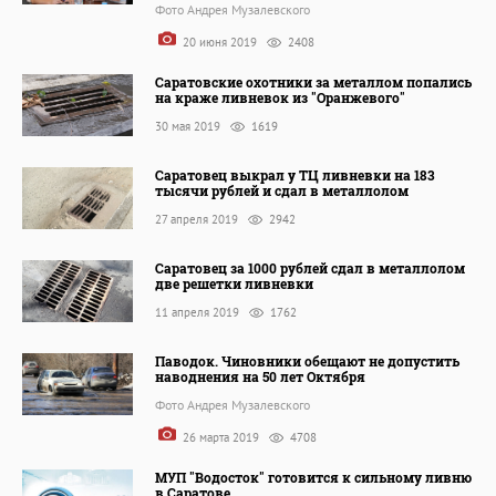
Фото Андрея Музалевского
20 июня 2019
2408
Саратовские охотники за металлом попались
на краже ливневок из "Оранжевого"
30 мая 2019
1619
Саратовец выкрал у ТЦ ливневки на 183
тысячи рублей и сдал в металлолом
27 апреля 2019
2942
Саратовец за 1000 рублей сдал в металлолом
две решетки ливневки
11 апреля 2019
1762
Паводок. Чиновники обещают не допустить
наводнения на 50 лет Октября
Фото Андрея Музалевского
26 марта 2019
4708
МУП "Водосток" готовится к сильному ливню
в Саратове