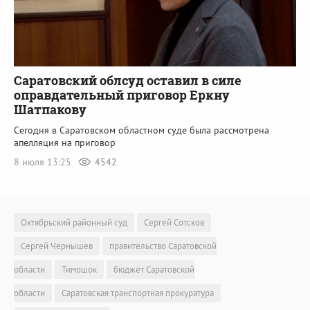
Саратовский облсуд оставил в силе
оправдательный приговор Еркну
Шатпакову
Сегодня в Саратовском областном суде была рассмотрена
апелляция на приговор
8 июля 13:25
4542
Октябрьский районный суд
Сергей Сотсков
Сергей Чернышев
правительство Саратовской
области
Тимошок
бюджет Саратовской
области
Саратовская транспортная прокуратура