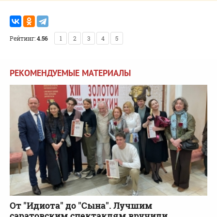
Рейтинг:
4.56
1
2
3
4
5
РЕКОМЕНДУЕМЫЕ МАТЕРИАЛЫ
От "Идиота" до "Сына". Лучшим
саратовским спектаклям вручили