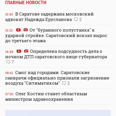
ГЛАВНЫЕ НОВОСТИ
В Саратове задержана московский
15:49
адвокат Надежда Ерусланова
2
От "буранного полустанка" к
15:33
ударной стройке. Саратовский вокзал вырос
до третьего этажа
Определена подсудность дела о
14:48
ночном ДТП саратовского вице-губернатора
7
Смог над городами. Саратовские
08:41
санврачи официально признали загрязнение
воздуха "Ситиматиком"
2
Олег Костин станет областным
07:50
министром здравоохранения