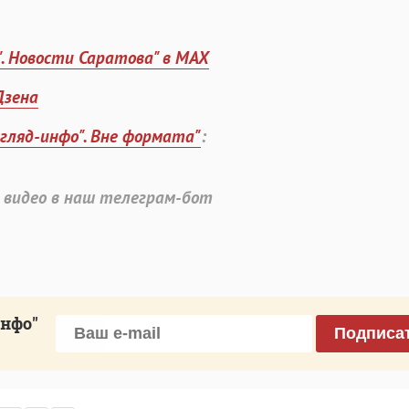
". Новости Саратова" в MAX
Дзена
згляд-инфо". Вне формата"
:
 видео в наш телеграм-бот
инфо"
Подписа