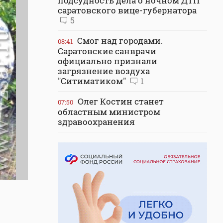
подсудность дела о ночном ДТП
саратовского вице-губернатора
5
Смог над городами.
08:41
Саратовские санврачи
официально признали
загрязнение воздуха
"Ситиматиком"
1
Олег Костин станет
07:50
областным министром
здравоохранения