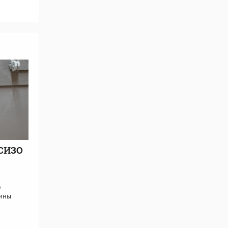
 СИЗО
о
чины