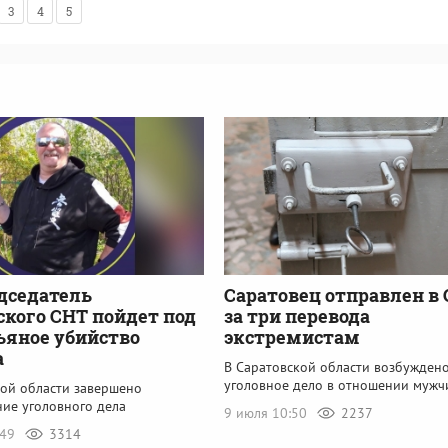
3
4
5
дседатель
Саратовец отправлен в
ского СНТ пойдет под
за три перевода
пьяное убийство
экстремистам
а
В Саратовской области возбужден
уголовное дело в отношении муж
кой области завершено
ние уголовного дела
9 июля 10:50
2237
:49
3314