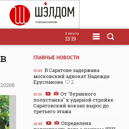
8 августа
13:19
 в
ГЛАВНЫЕ НОВОСТИ
В Саратове задержана
15:49
московский адвокат Надежда
Ерусланова
2
20268
От "буранного
15:33
полустанка" к ударной стройке.
Саратовский вокзал вырос до
третьего этажа
Определена
14:48