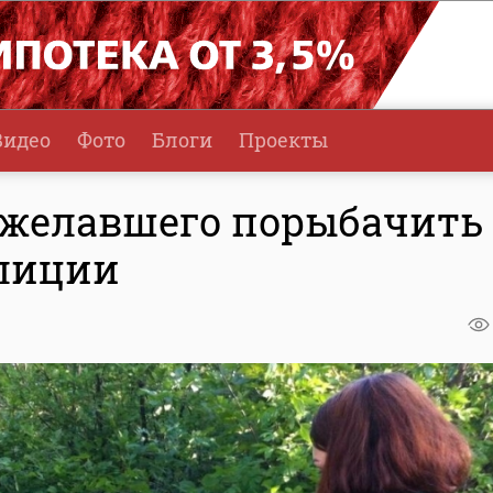
Видео
Фото
Блоги
Проекты
 желавшего порыбачить
олиции