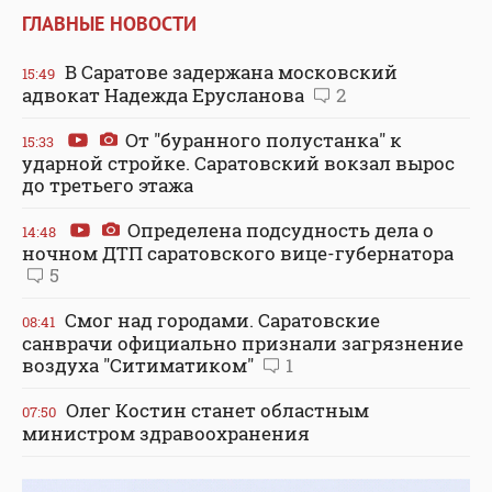
ГЛАВНЫЕ НОВОСТИ
В Саратове задержана московский
15:49
адвокат Надежда Ерусланова
2
От "буранного полустанка" к
15:33
ударной стройке. Саратовский вокзал вырос
до третьего этажа
Определена подсудность дела о
14:48
ночном ДТП саратовского вице-губернатора
5
Смог над городами. Саратовские
08:41
санврачи официально признали загрязнение
воздуха "Ситиматиком"
1
Олег Костин станет областным
07:50
министром здравоохранения