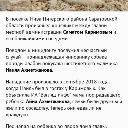
В поселке Нива Питерского района Саратовской
области произошел конфликт между главой
местной администрации
Саматом Каримовым
и
его ближайшими соседями
.
Поводом к инциденту послужил несчастный
случай – принадлежащая чиновнику собака
породы алабай покусала шестилетнего мальчика
Наиля Ахметжанова.
Нападение произошло в сентябре 2018 года,
когда Наиль был в гостях у Каримовых. Как
объяснила ИА "Взгляд-инфо" мама пострадавшего
ребенка
Айна Ахметжанова,
семьи были дружны и
жили по соседству. Теперь они едва ли не
враждуют.
Пес напал на ребенка во дворе дома главы,