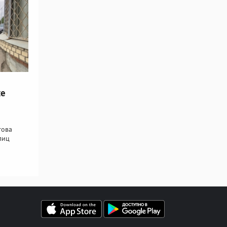
ие
това
лиц