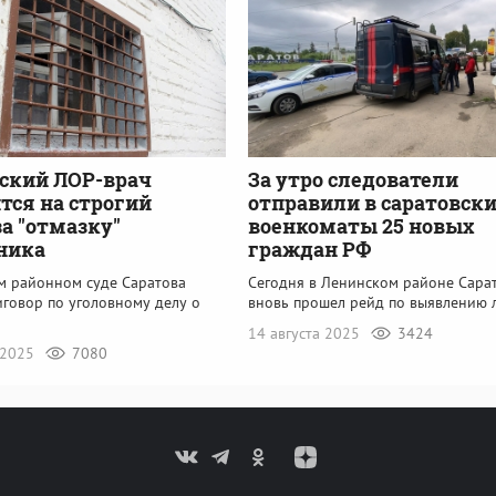
ский ЛОР-врач
За утро следователи
тся на строгий
отправили в саратовск
а "отмазку"
военкоматы 25 новых
ника
граждан РФ
м районном суде Саратова
Сегодня в Ленинском районе Сара
иговор по уголовному делу о
вновь прошел рейд по выявлению 
14 августа 2025
3424
 2025
7080