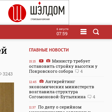
6 августа
07:59
ей
ГЛАВНЫЕ НОВОСТИ
Министр требует
15:15
остановить стройку высотки у
Покровского собора
4
3243
Антирейтинг
12:45
экономических министерств
возглавила структура
Согомоновой-Бутылкина
4
По делу о серийном
11:37