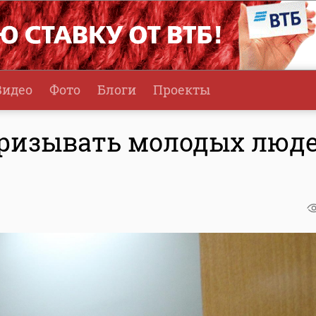
Видео
Фото
Блоги
Проекты
призывать молодых люд