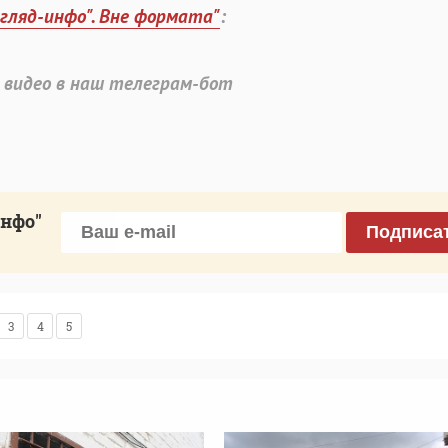
згляд-инфо". Вне формата"
:
 видео в наш телеграм-бот
инфо"
Подписа
3
4
5