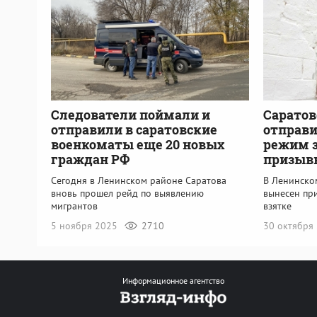
Следователи поймали и
Саратов
отправили в саратовские
отправи
военкоматы еще 20 новых
режим з
граждан РФ
призыв
Сегодня в Ленинском районе Саратова
В Ленинско
вновь прошел рейд по выявлению
вынесен пр
мигрантов
взятке
5 ноября 2025
2710
30 октября
Информационное агентство