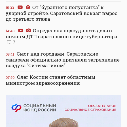
От "буранного полустанка" к
15:33
ударной стройке. Саратовский вокзал вырос
до третьего этажа
Определена подсудность дела о
14:48
ночном ДТП саратовского вице-губернатора
7
Смог над городами. Саратовские
08:41
санврачи официально признали загрязнение
воздуха "Ситиматиком"
Олег Костин станет областным
07:50
министром здравоохранения