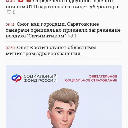
Определена подсудность дела о
14:48
ночном ДТП саратовского вице-губернатора
5
Смог над городами. Саратовские
08:41
санврачи официально признали загрязнение
воздуха "Ситиматиком"
1
Олег Костин станет областным
07:50
министром здравоохранения