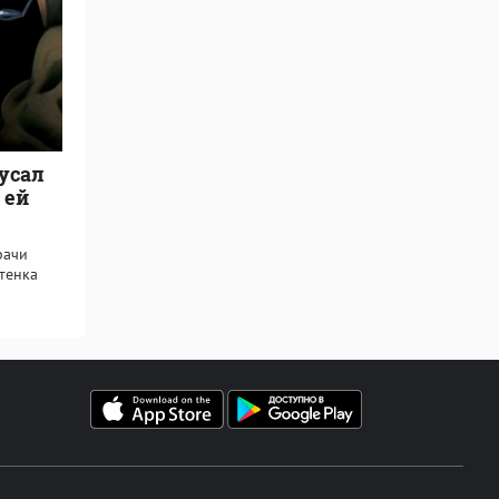
усал
 ей
рачи
отенка