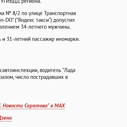
 УГИБДД региона.
ома № 8/2 по улице Транспортная
n-DO" ("Яндекс такси") допустил
равлением 34-летнего мужчины.
ь и 31-летний пассажир иномарки.
савтоинспекции, водитель "Лада
бразом, число пострадавших в
". Новости Саратова" в MAX
Дзена