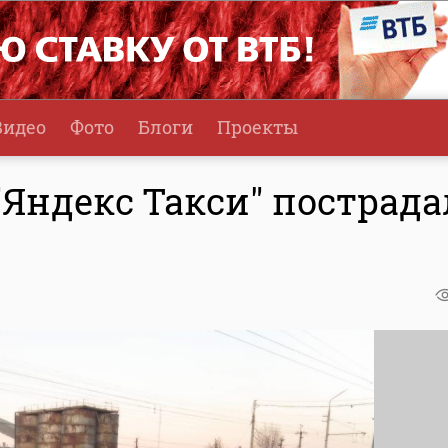
Видео
Фото
Блоги
Проекты
"Яндекс Такси" пострад