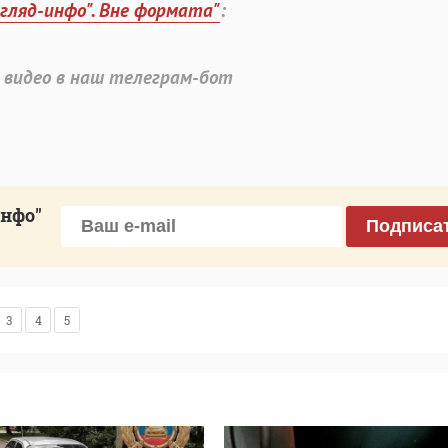
згляд-инфо". Вне формата"
:
 видео в наш телеграм-бот
инфо"
Подписа
3
4
5