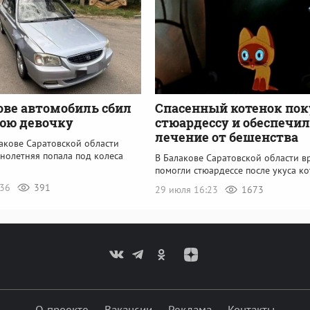
ове автомобиль сбил
Спасенный котенок пок
юю девочку
стюардессу и обеспечил
лечение от бешенства
акове Саратовской области
нолетняя попала под колеса
В Балакове Саратовской области в
помогли стюардессе после укуса к
:36
391
29 июля 16:23
1673