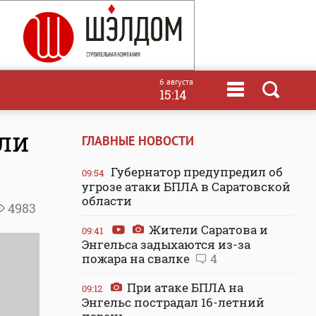
6 августа
15:14
али
ГЛАВНЫЕ НОВОСТИ
Губернатор предупредил об
09:54
угрозе атаки БПЛА в Саратовской
области
4983
Жители Саратова и
09:41
Энгельса задыхаются из-за
пожара на свалке
4
При атаке БПЛА на
09:12
Энгельс пострадал 16-летний