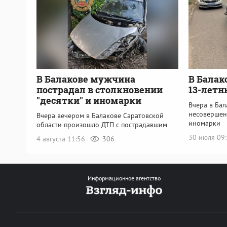
В Балакове мужчина
В Балак
пострадал в столкновении
13-летн
"десятки" и иномарки
Вчера в Бал
несовершен
Вчера вечером в Балакове Саратовской
иномарки
области произошло ДТП с пострадавшим
30 июля 09
4 августа 11:56
306
Информационное агентство