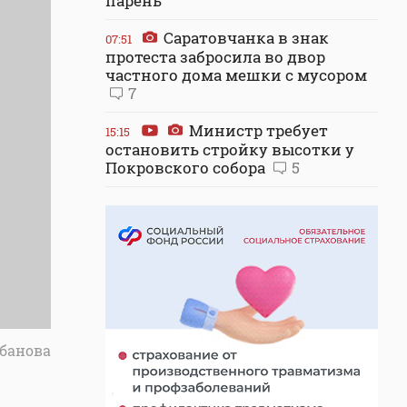
парень
Саратовчанка в знак
07:51
протеста забросила во двор
частного дома мешки с мусором
7
Министр требует
15:15
остановить стройку высотки у
Покровского собора
5
убанова