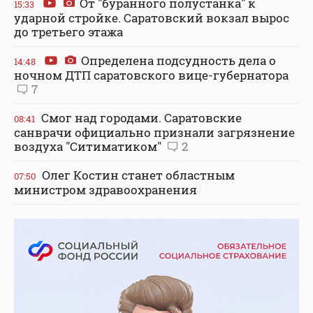
От "буранного полустанка" к
15:33
ударной стройке. Саратовский вокзал вырос
до третьего этажа
Определена подсудность дела о
14:48
ночном ДТП саратовского вице-губернатора
7
Смог над городами. Саратовские
08:41
санврачи официально признали загрязнение
воздуха "Ситиматиком"
2
Олег Костин станет областным
07:50
министром здравоохранения