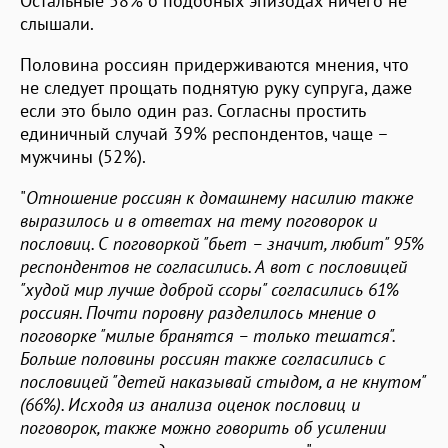
Остальные 58% о подобных эпизодах ничего не
слышали.
Половина россиян придерживаются мнения, что
не следует прощать поднятую руку супруга, даже
если это было один раз. Согласны простить
единичный случай 39% респондентов, чаще –
мужчины (52%).
"
Отношение россиян к домашнему насилию также
выразилось и в ответах на тему поговорок и
пословиц. С поговоркой "бьет – значит, любит" 95%
респондентов не согласились. А вот с пословицей
"худой мир лучше доброй ссоры" согласились 61%
россиян. Почти поровну разделилось мнение о
поговорке "милые бранятся – только тешатся".
Больше половины россиян также согласились с
пословицей "детей наказывай стыдом, а не кнутом"
(66%). Исходя из анализа оценок пословиц и
поговорок, также можно говорить об усилении