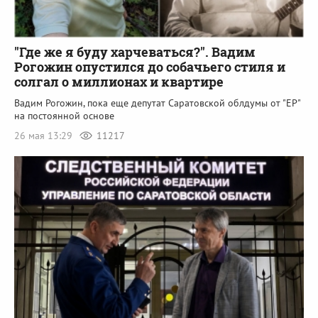
"Где же я буду харчеваться?". Вадим
Рогожин опустился до собачьего стиля и
солгал о миллионах и квартире
Вадим Рогожин, пока еще депутат Саратовской облдумы от "ЕР"
на постоянной основе
26 мая 13:29
11217