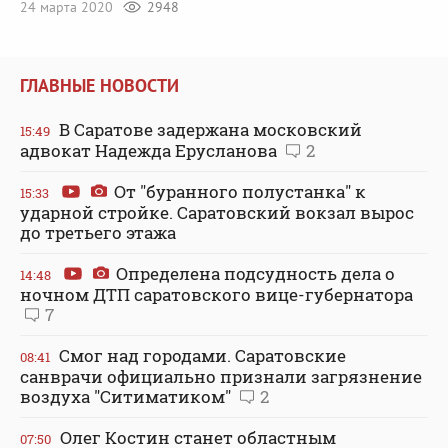
24 марта 2020
2948
ГЛАВНЫЕ НОВОСТИ
В Саратове задержана московский
15:49
адвокат Надежда Ерусланова
2
От "буранного полустанка" к
15:33
ударной стройке. Саратовский вокзал вырос
до третьего этажа
Определена подсудность дела о
14:48
ночном ДТП саратовского вице-губернатора
7
Смог над городами. Саратовские
08:41
санврачи официально признали загрязнение
воздуха "Ситиматиком"
2
Олег Костин станет областным
07:50