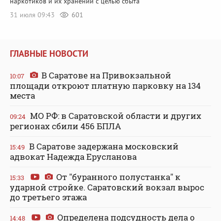
наркотиков и их хранении с целью сбыта
31 июля 09:43
601
ГЛАВНЫЕ НОВОСТИ
В Саратове на Привокзальной
10:07
площади откроют платную парковку на 134
места
МО РФ: в Саратовской области и других
09:24
регионах сбили 456 БПЛА
В Саратове задержана московский
15:49
адвокат Надежда Ерусланова
От "буранного полустанка" к
15:33
ударной стройке. Саратовский вокзал вырос
до третьего этажа
Определена подсудность дела о
14:48