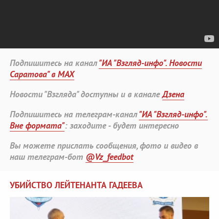
Подпишитесь на канал
"ИА "Взгляд-инфо". Новости
Саратова" в MAX
Новости "Взгляда" доступны и в канале
Дзена
Подпишитесь на телеграм-канал
"ИА "Взгляд-инфо".
Вне формата"
: заходите - будет интересно
Вы можете прислать сообщения, фото и видео в
наш телеграм-бот
@Vz_feedbot
УБИЙСТВО ЛЕЙТЕНАНТА ГАДЕЕВА