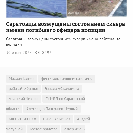
Саратовцы возмущены состоянием сквера
имени погибшего офицера полиции
Саратовцы возмущены состоянием сквера имени лейтенанта
полиции
30 июля 2024
8492
Михаил Гадеев
фестиваль полицейского кино
работайте братья
Эллада Абжалимова
Анатолий Чернов
ГУ МВД по Саратовской
области
Александр Панкратов-Черный
Константин Цзю
Павел Астафьев
Андрей
Чепурной
Боевое братство
сквер имени