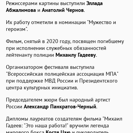
Режиссерами картины выступили
Эллада
Абжалимова
и
Анатолий Чернов
.
Их работу отметили в номинации "Мужество и
героизм".
Фильм, снятый в 2020 году, посвящен погибшему
при исполнении служебных обязанностей
лейтенанту полиции
Михаилу Гадееву
.
Организатором фестиваля выступила
"Всероссийская полицейская ассоциация МПА"
при поддержке МВД России и Президентского
центра культурных инициатив.
Председателем жюри был народный артист
России
Александр Панкратов-Черный
.
Дипломы лауреатов создателям фильма "Михаил
Гадеев: "Это наша работа!" вручили легенда
мирового бокса
Костя Цзю
и руководитель