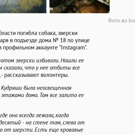
Фото из In
ласти погибла собака, зверски
варя в подъезде дома № 18 по улице
 профильном аккаунте "Instagram".
потом зверски избивали. Нашли ее
ам сказали, что у нее отбиты все
, - рассказывают волонтеры.
я Кудряши была неосвещенная
этажами дома. Там все залито ее
де она всегда лежала, когда
 десятый - на стене там, слева от
дто от шерсти. Есть еще кровавые