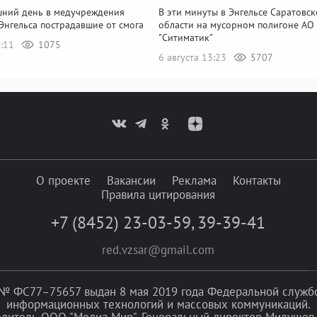
шний день в медучреждения
В эти минуты в Энгельсе Саратовс
Энгельса пострадавшие от смога
области на мусорном полигоне АО
"Ситиматик"
5:11
1075
6 августа 13:23
5707
О проекте
Вакансии
Реклама
Контакты
Правила цитирования
+7 (8452) 23-03-59
,
39-39-41
red.vzsar@gmail.com
№ ФС77–75657 выдан 8 мая 2019 года Федеральной службой
информационных технологий и массовых коммуникаций.