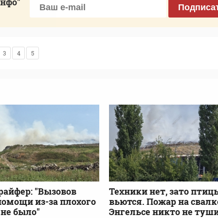
инфо"
Подписа
3
4
5
райфер: "Вызовов
Техники нет, зато птиц
помощи из-за плохого
вьются. Пожар на свалк
 не было"
Энгельсе никто не туш