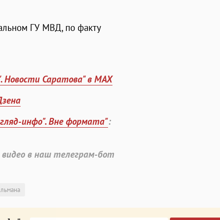
альном ГУ МВД, по факту
". Новости Саратова" в MAX
Дзена
згляд-инфо". Вне формата"
:
 видео в наш телеграм-бот
ельмана