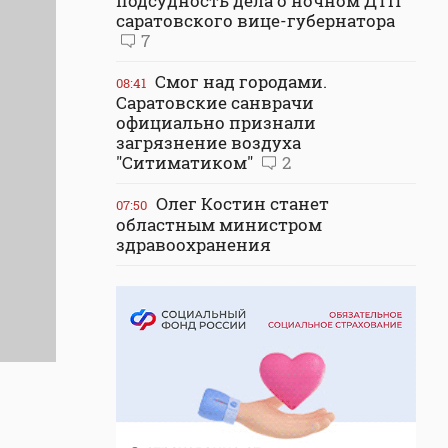
подсудность дела о ночном ДТП
саратовского вице-губернатора
7
Смог над городами.
08:41
Саратовские санврачи
официально признали
загрязнение воздуха
"Ситиматиком"
2
Олег Костин станет
07:50
областным министром
здравоохранения