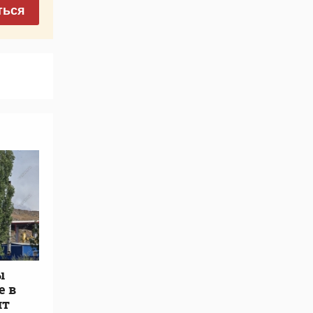
ться
ы
е в
ит