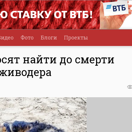
Видео
Фото
Блоги
Проекты
сят найти до смерти
 живодера