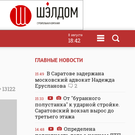
8 августа
18:42
ГЛАВНЫЕ НОВОСТИ
В Саратове задержана
15:49
московский адвокат Надежда
Ерусланова
2
13122
От "буранного
15:33
полустанка" к ударной стройке.
Саратовский вокзал вырос до
третьего этажа
Определена
14:48