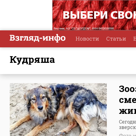
Новости
Статьи
Кудряша
Зоо
сме
жи
Сегодн
зверс
Фото и