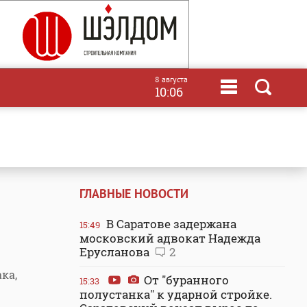
8 августа
10:06
ГЛАВНЫЕ НОВОСТИ
В Саратове задержана
15:49
московский адвокат Надежда
Ерусланова
2
ка,
От "буранного
15:33
полустанка" к ударной стройке.