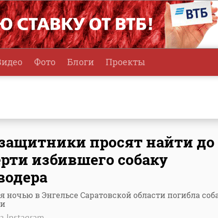
Видео
Фото
Блоги
Проекты
защитники просят найти до
рти избившего собаку
водера
я ночью в Энгельсе Саратовской области погибла соба
ки
з Instagram