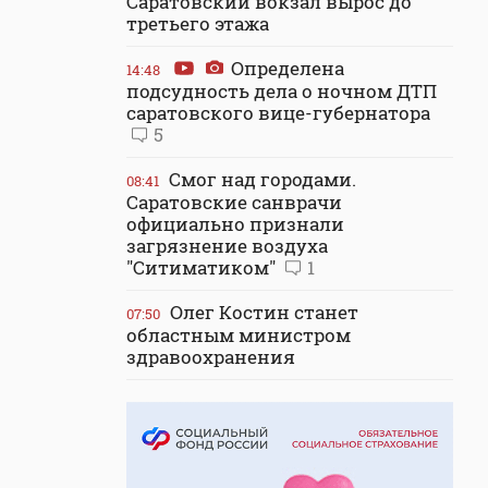
Саратовский вокзал вырос до
третьего этажа
Определена
14:48
подсудность дела о ночном ДТП
саратовского вице-губернатора
5
Смог над городами.
08:41
Саратовские санврачи
официально признали
загрязнение воздуха
"Ситиматиком"
1
Олег Костин станет
07:50
областным министром
здравоохранения