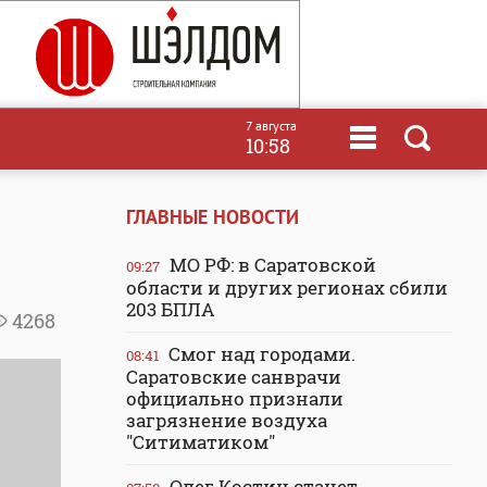
7 августа
10:58
ГЛАВНЫЕ НОВОСТИ
МО РФ: в Саратовской
09:27
области и других регионах сбили
203 БПЛА
4268
Смог над городами.
08:41
Саратовские санврачи
официально признали
загрязнение воздуха
"Ситиматиком"
Олег Костин станет