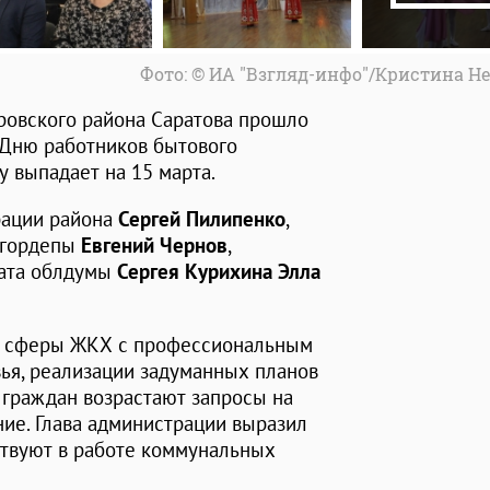
Фото: © ИА "Взгляд-инфо"/Кристина Н
ровского района Саратова прошло
 Дню работников бытового
у выпадает на 15 марта.
рации района
Сергей Пилипенко
,
, гордепы
Евгений Чернов
,
ата облдумы
Сергея Курихина Элла
в сферы ЖКХ с профессиональным
ья, реализации задуманных планов
у граждан возрастают запросы на
ие. Глава администрации выразил
ствуют в работе коммунальных