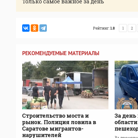
Только самое важное за день
Рейтинг:
1.8
1
2
РЕКОМЕНДУЕМЫЕ МАТЕРИАЛЫ
Строительство моста и
За день
рынок. Полиция ловила в
области
Саратове мигрантов-
пешехо
нарушителей
За прошедш