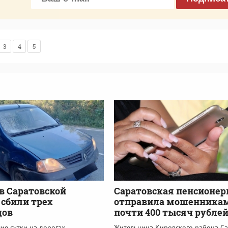
3
4
5
 в Саратовской
Саратовская пенсионер
 сбили трех
отправила мошенника
дов
почти 400 тысяч рубле
ие сутки на дорогах
Жительница Кировского района Са