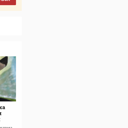
ка
м
й
ратова