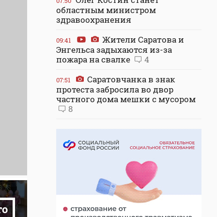
07:50
областным министром
здравоохранения
Жители Саратова и
09:41
Энгельса задыхаются из-за
пожара на свалке
4
Саратовчанка в знак
07:51
протеста забросила во двор
частного дома мешки с мусором
8
то