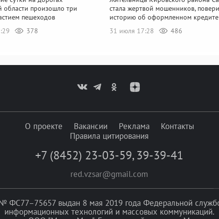
й области произошло три
стала жертвой мошенников, повери
частием пешеходов
историю об оформленном кредите
1:29
378
31 июля 17:28
486
О проекте
Вакансии
Реклама
Контакты
Правила цитирования
+7 (8452) 23-03-59
,
39-39-41
red.vzsar@gmail.com
№ ФС77–75657 выдан 8 мая 2019 года Федеральной службой
информационных технологий и массовых коммуникаций.