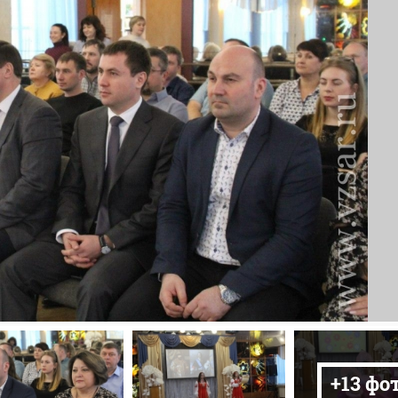
+13 фо