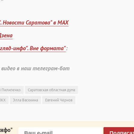
". Новости Саратова" в MAX
Дзена
згляд-инфо". Вне формата"
:
 видео в наш телеграм-бот
й Пилипенко
Саратовская областная дума
ЖКХ
Элла Васекина
Евгений Чернов
инфо"
Подписа