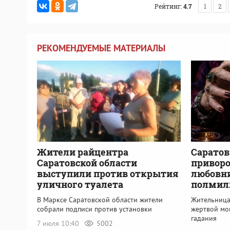
Рейтинг:
4.7
1
2
РЕКОМЕНДУЕМЫЕ МАТЕРИАЛЫ
Жители райцентра
Саратов
Саратовской области
привор
выступили против открытия
любовни
уличного туалета
полмил
В Марксе Саратовской области жители
Жительница
собрали подписи против установки
жертвой мо
гадания
7 июля 10:40
5002