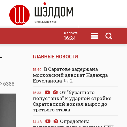
8 августа
16:24
-
ГЛАВНЫЕ НОВОСТИ
В Саратове задержана
15:49
московский адвокат Надежда
Ерусланова
2
6388
От "буранного
15:33
полустанка" к ударной стройке.
Саратовский вокзал вырос до
третьего этажа
Определена
14:48