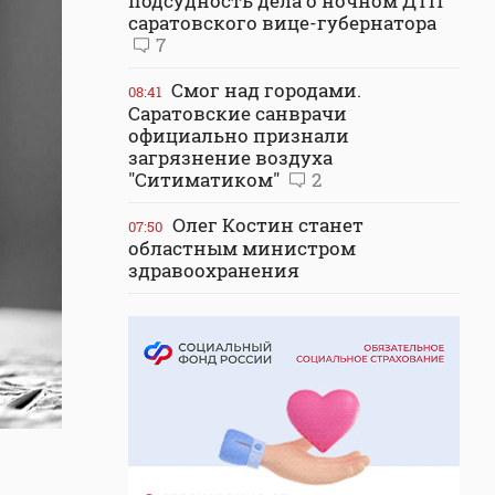
подсудность дела о ночном ДТП
саратовского вице-губернатора
7
Смог над городами.
08:41
Саратовские санврачи
официально признали
загрязнение воздуха
"Ситиматиком"
2
Олег Костин станет
07:50
областным министром
здравоохранения