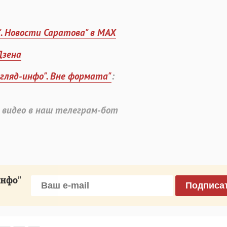
". Новости Саратова" в MAX
Дзена
згляд-инфо". Вне формата"
:
 видео в наш телеграм-бот
инфо"
Подписа