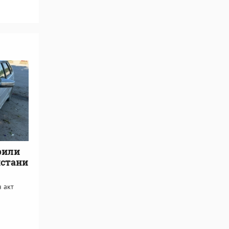
рили
истани
 акт