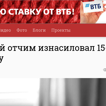
Видео
Фото
Блоги
Проекты
й отчим изнасиловал 15
у