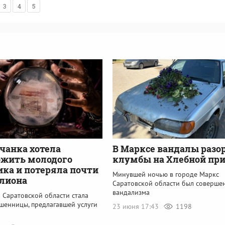
3
4
5
чанка хотела
В Марксе вандалы разо
ожить молодого
клумбы на Хлебной пр
ка и потеряла почти
Минувшей ночью в городе Маркс
лиона
Саратовской области был совершен
вандализма
 Саратовской области стала
шенницы, предлагавшей услуги
23 июня 17:43
1198