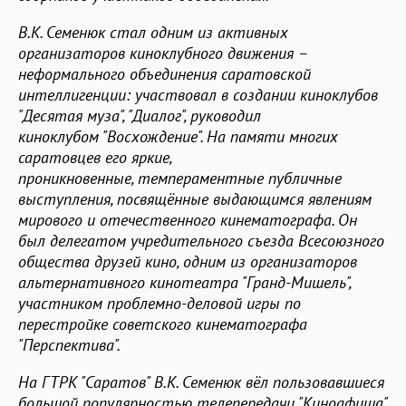
В.К. Семенюк стал одним из активных
организаторов киноклубного движения –
неформального объединения саратовской
интеллигенции: участвовал в создании киноклубов
"Десятая муза", "Диалог", руководил
киноклубом "Восхождение". На памяти многих
саратовцев его яркие,
проникновенные, темпераментные публичные
выступления, посвящённые выдающимся явлениям
мирового и отечественного кинематографа. Он
был делегатом учредительного съезда Всесоюзного
общества друзей кино, одним из организаторов
альтернативного кинотеатра "Гранд-Мишель",
участником проблемно-деловой игры по
перестройке советского кинематографа
"Перспектива".
На ГТРК "Саратов" В.К. Семенюк вёл пользовавшиеся
большой популярностью телепередачи "Киноафиша"