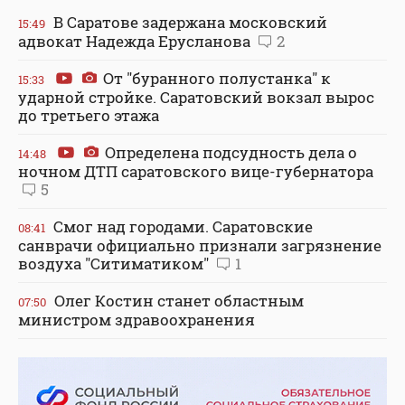
В Саратове задержана московский
15:49
адвокат Надежда Ерусланова
2
От "буранного полустанка" к
15:33
ударной стройке. Саратовский вокзал вырос
до третьего этажа
Определена подсудность дела о
14:48
ночном ДТП саратовского вице-губернатора
5
Смог над городами. Саратовские
08:41
санврачи официально признали загрязнение
воздуха "Ситиматиком"
1
Олег Костин станет областным
07:50
министром здравоохранения