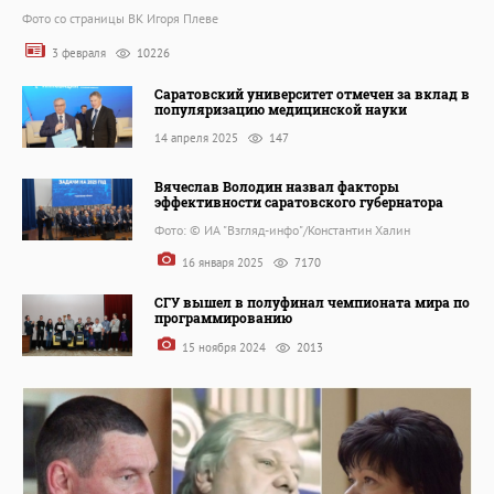
Фото со страницы ВК Игоря Плеве
3 февраля
10226
Саратовский университет отмечен за вклад в
популяризацию медицинской науки
14 апреля 2025
147
Вячеслав Володин назвал факторы
эффективности саратовского губернатора
Фото: © ИА "Взгляд-инфо"/Константин Халин
16 января 2025
7170
СГУ вышел в полуфинал чемпионата мира по
программированию
15 ноября 2024
2013