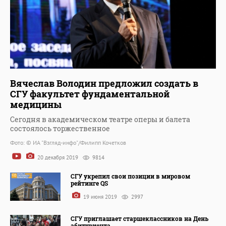
Вячеслав Володин предложил создать в
СГУ факультет фундаментальной
медицины
Сегодня в академическом театре оперы и балета
состоялось торжественное
Фото: © ИА "Взгляд-инфо"/Филипп Кочетков
20 декабря 2019
9814
СГУ укрепил свои позиции в мировом
рейтинге QS
19 июня 2019
2997
СГУ приглашает старшеклассников на День
абитуриента