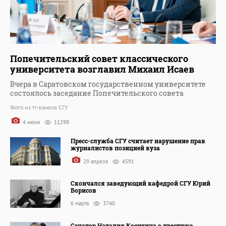
Попечительский совет классического
университета возглавил Михаил Исаев
Вчера в Саратовском государственном университете
состоялось заседание Попечительского совета
Фото из тг-канала СГУ
4 июня
11298
Пресс-служба СГУ считает нарушение прав
журналистов позицией вуза
29 апреля
4591
Скончался заведующий кафедрой СГУ Юрий
Борисов
6 марта
3740
Сенатор Наталия Косихина о престиже