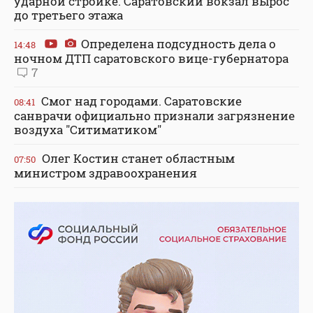
ударной стройке. Саратовский вокзал вырос
до третьего этажа
Определена подсудность дела о
14:48
ночном ДТП саратовского вице-губернатора
7
Смог над городами. Саратовские
08:41
санврачи официально признали загрязнение
воздуха "Ситиматиком"
Олег Костин станет областным
07:50
министром здравоохранения