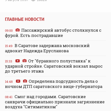
ГЛАВНЫЕ НОВОСТИ
Пассажирский автобус столкнулся с
09:00
фурой. Есть пострадавшие
В Саратове задержана московский
15:49
адвокат Надежда Ерусланова
От "буранного полустанка" к
15:33
ударной стройке. Саратовский вокзал вырос
до третьего этажа
Определена подсудность дела о
14:48
ночном ДТП саратовского вице-губернатора
Смог над городами. Саратовские
08:41
санврачи официально признали загрязнение
воздуха "Ситиматиком"