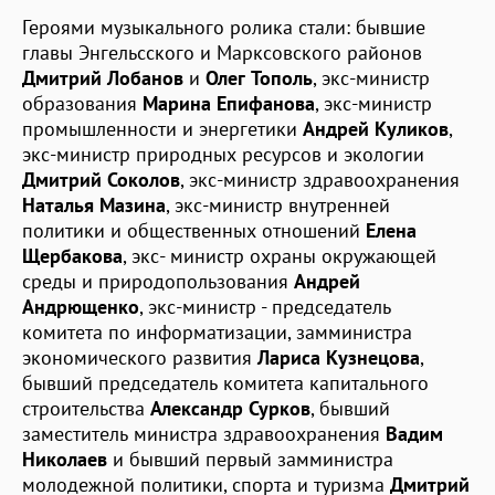
Героями музыкального ролика стали: бывшие
главы Энгельсского и Марксовского районов
Дмитрий Лобанов
и
Олег Тополь
, экс-министр
образования
Марина Епифанова
, экс-министр
промышленности и энергетики
Андрей Куликов
,
экс-министр природных ресурсов и экологии
Дмитрий Соколов
, экс-министр здравоохранения
Наталья Мазина
, экс-министр внутренней
политики и общественных отношений
Елена
Щербакова
, экс- министр охраны окружающей
среды и природопользования
Андрей
Андрющенко
, экс-министр - председатель
комитета по информатизации, замминистра
экономического развития
Лариса Кузнецова
,
бывший председатель комитета капитального
строительства
Александр Сурков
, бывший
заместитель министра здравоохранения
Вадим
Николаев
и бывший первый замминистра
молодежной политики, спорта и туризма
Дмитрий