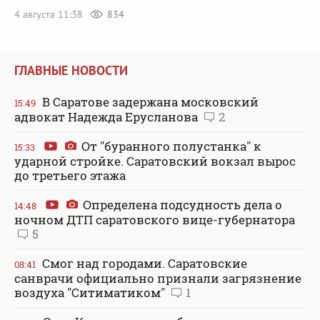
4 августа 11:38
834
ГЛАВНЫЕ НОВОСТИ
В Саратове задержана московский
15:49
адвокат Надежда Ерусланова
2
От "буранного полустанка" к
15:33
ударной стройке. Саратовский вокзал вырос
до третьего этажа
Определена подсудность дела о
14:48
ночном ДТП саратовского вице-губернатора
5
Смог над городами. Саратовские
08:41
санврачи официально признали загрязнение
воздуха "Ситиматиком"
1