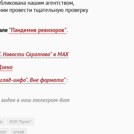
убликована нашим агентством,
ении провести тщательную проверку
иале
"Пандемия ревизоров"
.
". Новости Саратова" в MAX
Дзена
згляд-инфо". Вне формата"
:
 видео в наш телеграм-бот
ва
ООО "Торэкс"
дкуп
штраф