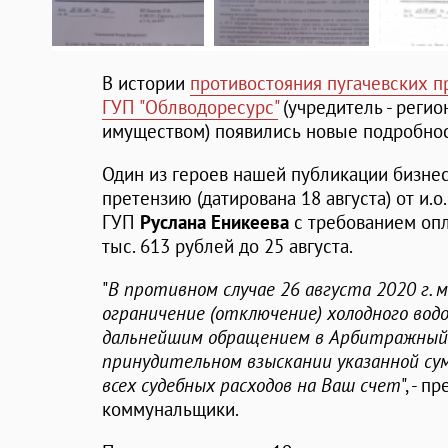
В истории
противостояния пугачевских п
ГУП "Облводоресурс"
(учредитель - реги
имуществом) появились новые подробнос
Один из героев нашей публикации бизн
претензию (датирована 18 августа) от и.
ГУП
Руслана Еникеева
с требованием опл
тыс. 613 рублей до 25 августа.
"
В противном случае 26 августа 2020 г.
ограничение (отключение) холодного вод
дальнейшим обращением в Арбитражный с
принудительном взыскании указанной су
всех судебных расходов на Ваш счет
", - 
коммунальщики.