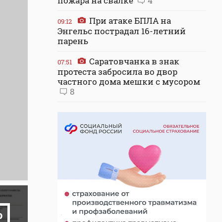
пожара на свалке
4
При атаке БПЛА на
09:12
Энгельс пострадал 16-летний
парень
Саратовчанка в знак
07:51
протеста забросила во двор
частного дома мешки с мусором
8
о