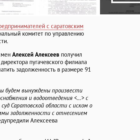
редпринимателей с саратовским
ональный комитет по управлению
ти.
есмен
Алексей Алексеев
получил
о. директора пугачевского филиала
атить задолженность в размере 91
 мы будем вынуждены произвести
оснабжения и водоотведения <…> с
уд Саратовской области с иском о
ммы задолженности с отнесением
предупредили Алексеева