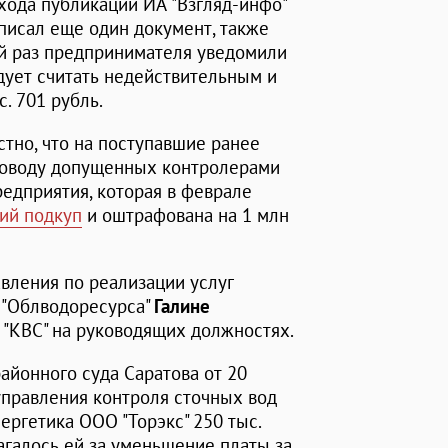
ыхода публикации ИА "Взгляд-инфо"
дписал еще один документ, также
й раз предпринимателя уведомили
ледует считать недействительным и
. 701 рубль.
стно, что на поступавшие ранее
поводу допущенных контролерами
едприятия, которая в феврале
ий подкуп
и оштрафована на 1 млн
авления по реализации услуг
 "Облводоресурса"
Галине
 "КВС" на руководящих должностях.
айонного суда Саратова от 20
управления контроля сточных вод
нергетика ООО "Торэкс" 250 тыс.
агалось ей за уменьшение платы за