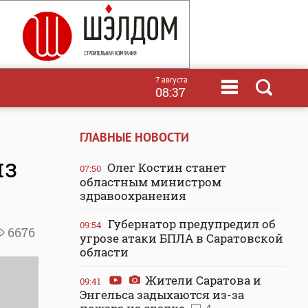
7 августа
08:37
ГЛАВНЫЕ НОВОСТИ
из
Олег Костин станет
07:50
областным министром
здравоохранения
Губернатор предупредил об
09:54
6676
угрозе атаки БПЛА в Саратовской
области
Жители Саратова и
09:41
Энгельса задыхаются из-за