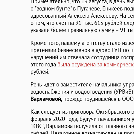
Примечательно, что 19 августа, в день в
о "водном бунте" в Пугачеве, Еникеев по
адресованный Алексею Алексееву. На се
о том, что счет на 91 тыс. 613 рублей с
указали более правильную сумму – 91 тыс
Кроме того, нашему агентству стало изве
претензии бизнесменов в адрес ГУП по 
нарушений им отвечала сотрудница госпр
этого года
была осуждена за коммерческ
рублей.
Речь идет о заместителе начальника упр
водоснабжения и водоотведения (УРВиВ)
Варламовой
, прежде трудившейся в ООО
Как следует из приговора Октябрьского р
февраля 2020 года, будучи начальником 
"КВС", Варламова получила от главного э
рублей. Незаконное вознаграждение пол