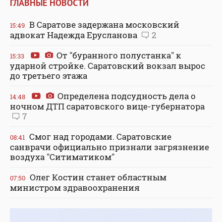
ГЛАВНЫЕ НОВОСТИ
В Саратове задержана московский
15:49
адвокат Надежда Ерусланова
2
От "буранного полустанка" к
15:33
ударной стройке. Саратовский вокзал вырос
до третьего этажа
Определена подсудность дела о
14:48
ночном ДТП саратовского вице-губернатора
7
Смог над городами. Саратовские
08:41
санврачи официально признали загрязнение
воздуха "Ситиматиком"
Олег Костин станет областным
07:50
министром здравоохранения