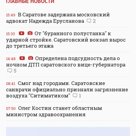
ГЛАВНЫЕ НОВОСТИ
В Саратове задержана московский
15:49
адвокат Надежда Ерусланова
2
От "буранного полустанка" к
15:33
ударной стройке. Саратовский вокзал вырос
до третьего этажа
Определена подсудность дела о
14:48
ночном ДТП саратовского вице-губернатора
5
Смог над городами. Саратовские
08:41
санврачи официально признали загрязнение
воздуха "Ситиматиком"
1
Олег Костин станет областным
07:50
министром здравоохранения