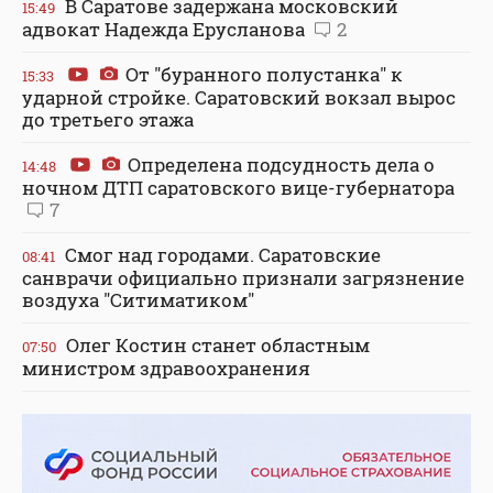
В Саратове задержана московский
15:49
адвокат Надежда Ерусланова
2
От "буранного полустанка" к
15:33
ударной стройке. Саратовский вокзал вырос
до третьего этажа
Определена подсудность дела о
14:48
ночном ДТП саратовского вице-губернатора
7
Смог над городами. Саратовские
08:41
санврачи официально признали загрязнение
воздуха "Ситиматиком"
Олег Костин станет областным
07:50
министром здравоохранения