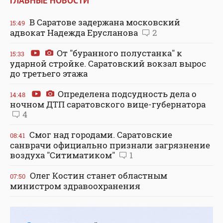
ГЛАВНЫЕ НОВОСТИ
В Саратове задержана московский
15:49
адвокат Надежда Ерусланова
2
От "буранного полустанка" к
15:33
ударной стройке. Саратовский вокзал вырос
до третьего этажа
Определена подсудность дела о
14:48
ночном ДТП саратовского вице-губернатора
4
Смог над городами. Саратовские
08:41
санврачи официально признали загрязнение
воздуха "Ситиматиком"
1
Олег Костин станет областным
07:50
министром здравоохранения