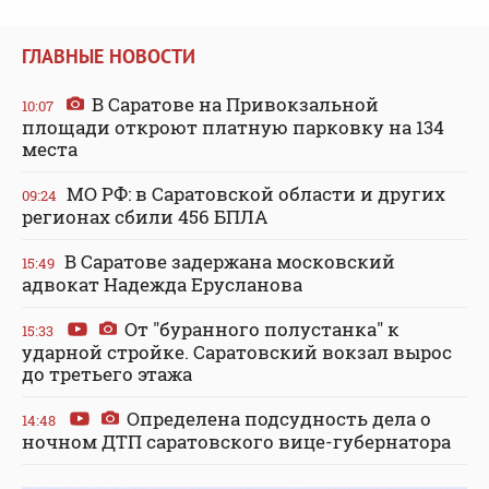
ГЛАВНЫЕ НОВОСТИ
В Саратове на Привокзальной
10:07
площади откроют платную парковку на 134
места
МО РФ: в Саратовской области и других
09:24
регионах сбили 456 БПЛА
В Саратове задержана московский
15:49
адвокат Надежда Ерусланова
От "буранного полустанка" к
15:33
ударной стройке. Саратовский вокзал вырос
до третьего этажа
Определена подсудность дела о
14:48
ночном ДТП саратовского вице-губернатора