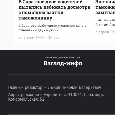
В Саратове двое водителей
Экс-нач
пытались избежать досмотра
таможни
с помощью взятки
замглав
таможеннику
Бывший нач
Агепсим Аш
В Саратове возбуждено уголовное дело в
отношении двух мужчин
8 апреля 0
20 апреля 14:49
858
Информационное агентство
Главный редактор — Лыков Николай Валерьевич
Адрес редакции и учредителя: 410031, Саратов, ул.
Комсомольская, 52