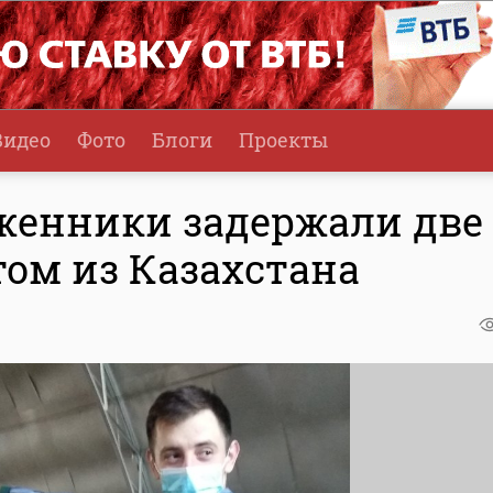
Видео
Фото
Блоги
Проекты
женники задержали две
том из Казахстана