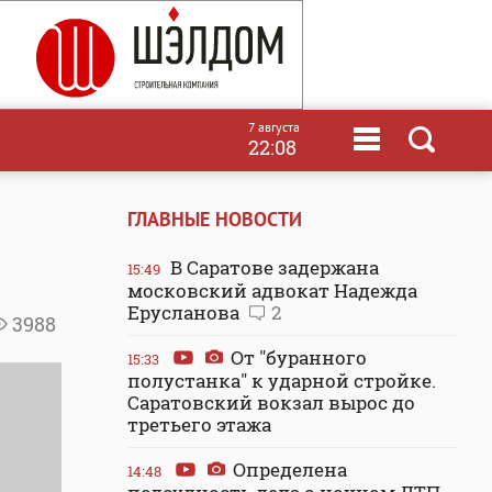
7 августа
22:08
ГЛАВНЫЕ НОВОСТИ
В Саратове задержана
15:49
московский адвокат Надежда
Ерусланова
2
3988
От "буранного
15:33
полустанка" к ударной стройке.
Саратовский вокзал вырос до
третьего этажа
Определена
14:48