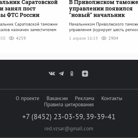
альник Саратовской
В Приволжском тамож
 занял пост
управлении появился
ы ФТС России
"новый" начальник
альник Саратовской таможни
Начальником Приволжского тамож
калов назначен заместителем
управления (курирует шесть регио
8:50
4259
1 апреля 16:19
2904
О проекте
Вакансии
Реклама
Контакты
Правила цитирования
+7 (8452) 23-03-59
,
39-39-41
red.vzsar@gmail.com