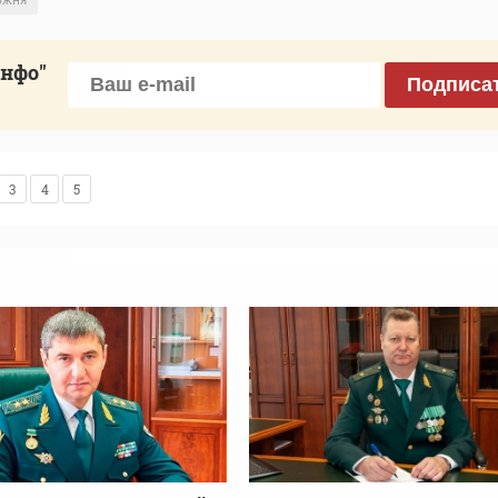
инфо"
Подписа
3
4
5