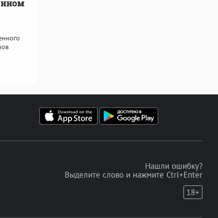
енном
енного
нов
Нашли ошибку?
Выделите слово и нажмите Ctrl+Enter
18+