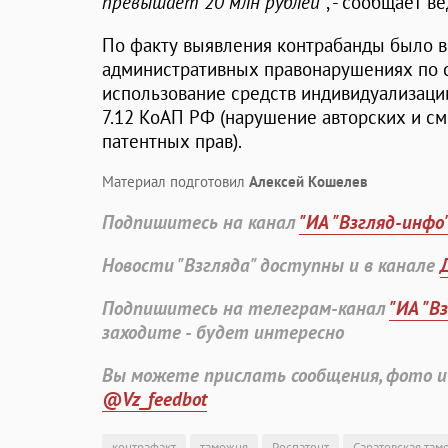
превышает 20 млн рублей"
, - сообщает в
По факту выявления контрабанды было в
административных правонарушениях по с
использование средств индивидуализации
7.12 КоАП РФ (нарушение авторских и см
патентных прав).
Материал подготовил
Алексей Кошелев
Подпишитесь на канал
"ИА "Взгляд-инфо
Новости "Взгляда" доступны и в канале
Подпишитесь на телеграм-канал
"ИА "В
заходите - будет интересно
Вы можете прислать сообщения, фото и
@Vz_feedbot
контрафакт
таможня
Роспатент
Саратовская там