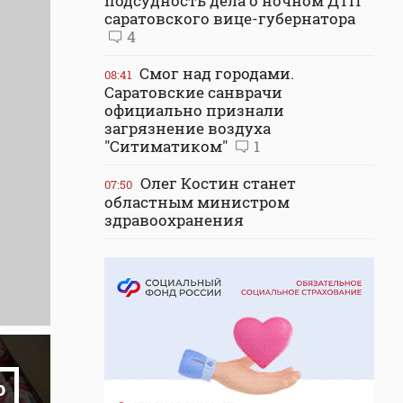
подсудность дела о ночном ДТП
саратовского вице-губернатора
4
Смог над городами.
08:41
Саратовские санврачи
официально признали
загрязнение воздуха
"Ситиматиком"
1
Олег Костин станет
07:50
областным министром
здравоохранения
о