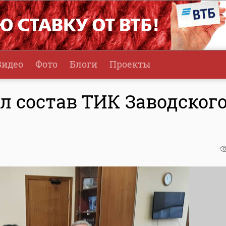
Видео
Фото
Блоги
Проекты
л состав ТИК Заводског