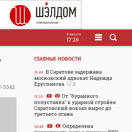
8 августа
17:26
о
ГЛАВНЫЕ НОВОСТИ
В Саратове задержана
15:49
московский адвокат Надежда
Ерусланова
2
5342
От "буранного
15:33
полустанка" к ударной стройке.
Саратовский вокзал вырос до
третьего этажа
Определена
14:48