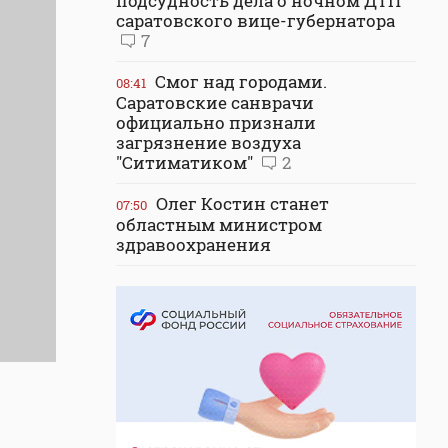
подсудность дела о ночном ДТП
саратовского вице-губернатора
7
Смог над городами.
08:41
Саратовские санврачи
официально признали
загрязнение воздуха
"Ситиматиком"
2
Олег Костин станет
07:50
областным министром
здравоохранения