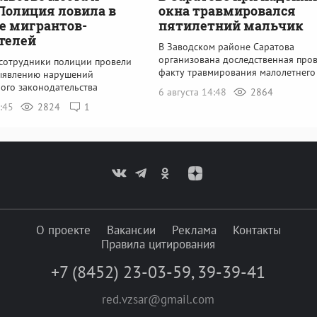
Полиция ловила в
окна травмировался
е мигрантов-
пятилетний мальчик
телей
В Заводском районе Саратова
организована доследственная пров
 сотрудники полиции провели
факту травмирования малолетнего
ыявлению нарушений
ого законодательства
6 августа 14:48
2864
0:45
2824
1
О проекте
Вакансии
Реклама
Контакты
Правила цитирования
+7 (8452) 23-03-59
,
39-39-41
red.vzsar@gmail.com