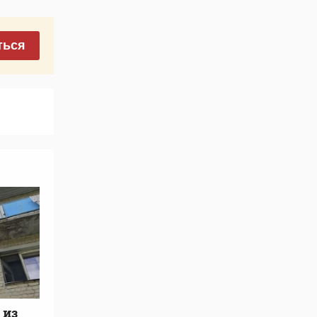
ться
 из