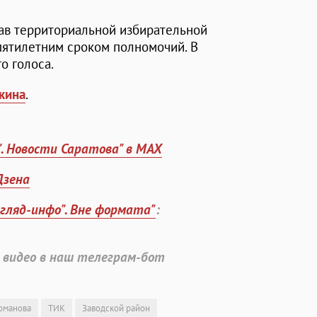
ав территориальной избирательной
пятилетним сроком полномочий. В
о голоса.
кина
.
". Новости Саратова" в MAX
Дзена
згляд-инфо". Вне формата"
:
 видео в наш телеграм-бот
оманова
ТИК
Заводской район