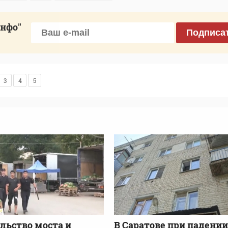
инфо"
Подписа
3
4
5
льство моста и
В Саратове при падении