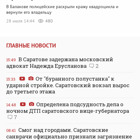
В Балакове полицейские раскрыли кражу квадроцикла и
вернули его владельцу
28 июля 14:44
480
ГЛАВНЫЕ НОВОСТИ
В Саратове задержана московский
15:49
адвокат Надежда Ерусланова
2
От "буранного полустанка" к
15:33
ударной стройке. Саратовский вокзал вырос
до третьего этажа
Определена подсудность дела о
14:48
ночном ДТП саратовского вице-губернатора
7
Смог над городами. Саратовские
08:41
санврачи официально признали загрязнение