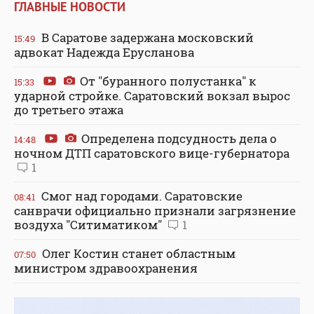
ГЛАВНЫЕ НОВОСТИ
В Саратове задержана московский
15:49
адвокат Надежда Ерусланова
От "буранного полустанка" к
15:33
ударной стройке. Саратовский вокзал вырос
до третьего этажа
Определена подсудность дела о
14:48
ночном ДТП саратовского вице-губернатора
1
Смог над городами. Саратовские
08:41
санврачи официально признали загрязнение
воздуха "Ситиматиком"
1
Олег Костин станет областным
07:50
министром здравоохранения