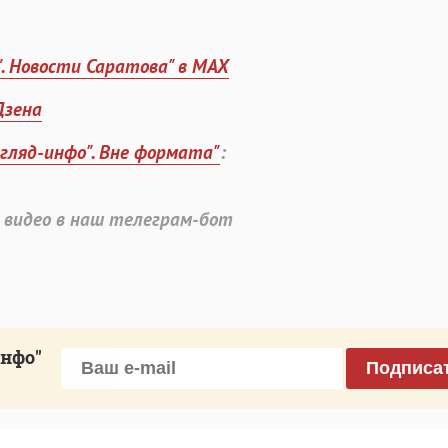
". Новости Саратова" в MAX
Дзена
згляд-инфо". Вне формата"
:
 видео в наш телеграм-бот
инфо"
Подписа