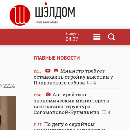
6 августа
04:27
ГЛАВНЫЕ НОВОСТИ
Министр требует
15:15
остановить стройку высотки у
Покровского собора
4
2224
Антирейтинг
12:45
экономических министерств
возглавила структура
Согомоновой-Бутылкина
4
По делу о серийном
11:37