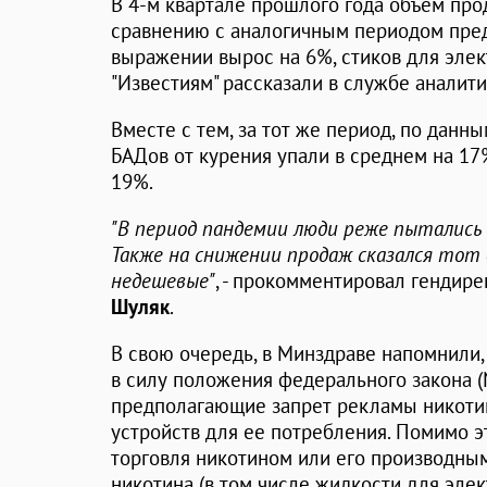
В 4-м квартале прошлого года объем про
сравнению с аналогичным периодом пре
выражении вырос на 6%, стиков для элек
"Известиям" рассказали в службе аналит
Вместе с тем, за тот же период, по данн
БАДов от курения упали в среднем на 17%
19%.
"В период пандемии люди реже пытались 
Также на снижении продаж сказался тот
недешевые"
, - прокомментировал гендир
Шуляк
.
В свою очередь, в Минздраве напомнили, 
в силу положения федерального закона (№
предполагающие запрет рекламы никоти
устройств для ее потребления. Помимо э
торговля никотином или его производным
никотина (в том числе жидкости для элек