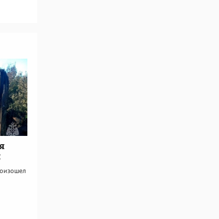
я
м
роизошел