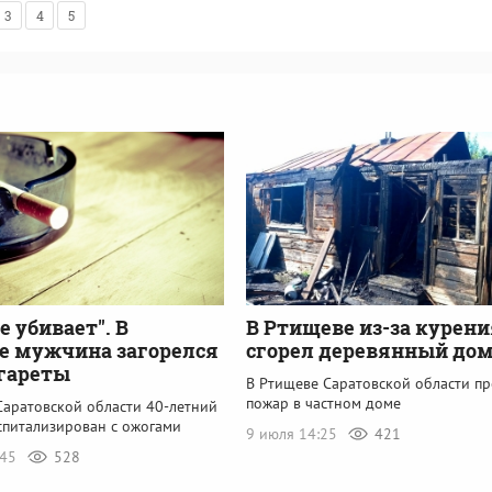
3
4
5
е убивает". В
В Ртищеве из-за курени
е мужчина загорелся
сгорел деревянный до
игареты
В Ртищеве Саратовской области п
пожар в частном доме
Саратовской области 40-летний
спитализирован с ожогами
9 июля 14:25
421
:45
528