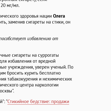
20 мг/мл.
гического здоровья нации
Олега
ть, заменив сигареты на стики, он
способствует избавлению от
ычные сигареты на суррогаты
 для избавления от вредной
ные учреждения, уверен ученый. По
щим бросить курить бесплатно
ния табакокурения и нехимических
ического центра наркологии
осквы".
": "
Стикийное бедствие: продажи