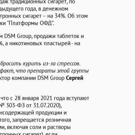
даж традиционных сигарет, по
дыдущего года, в денежном
тронных сигарет – на 34%. Об этом
ики "Платформы ОФД".
ым DSM Group, продажи таблеток и
, а никотиновых пластырей - на
бросить курить из-за стрессов.
 факт, что препараты этой группы
ектор компании DSM Group
Сергей
что с 28 января 2021 года вступают
 303-ФЗ от 31.07.2020),
нсодержащей продукции и
того, запрещается розничная
и, включая соли и растворы
тронных сигарет), если