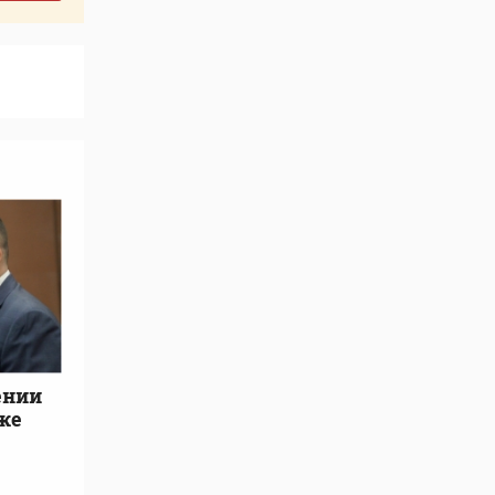
ении
же