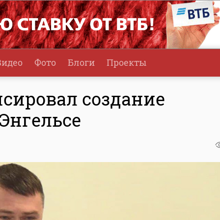
Видео
Фото
Блоги
Проекты
нсировал создание
 Энгельсе