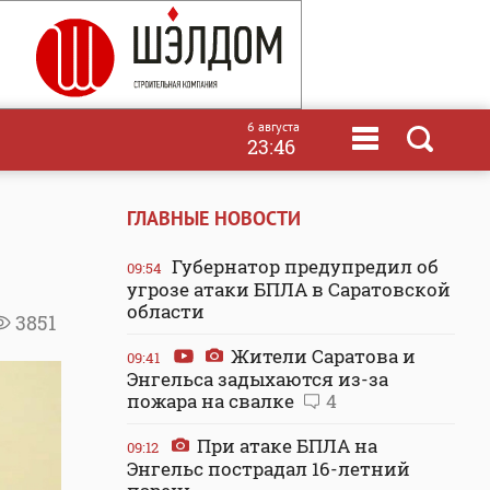
6 августа
23:46
ГЛАВНЫЕ НОВОСТИ
Губернатор предупредил об
09:54
угрозе атаки БПЛА в Саратовской
области
3851
Жители Саратова и
09:41
Энгельса задыхаются из-за
пожара на свалке
4
При атаке БПЛА на
09:12
Энгельс пострадал 16-летний