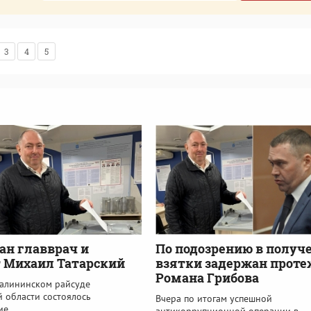
3
4
5
ан главврач и
По подозрению в получ
 Михаил Татарский
взятки задержан проте
Романа Грибова
Калининском райсуде
 области состоялось
Вчера по итогам успешной
ие
антикоррупционной операции в