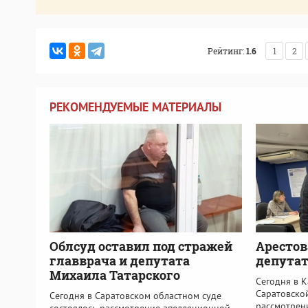
Рейтинг:
1.6
1
2
РЕКОМЕНДУЕМЫЕ МАТЕРИАЛЫ
Облсуд оставил под стражей
Арестов
главврача и депутата
депутат
Михаила Татарского
Сегодня в 
Саратовской
Сегодня в Саратовском областном суде
рассмотрен
состоялось рассмотрение апелляционной