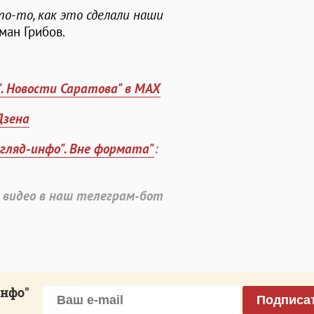
о-то, как это сделали наши
оман Грибов.
". Новости Саратова" в MAX
Дзена
згляд-инфо". Вне формата"
:
 видео в наш телеграм-бот
инфо"
Подписа