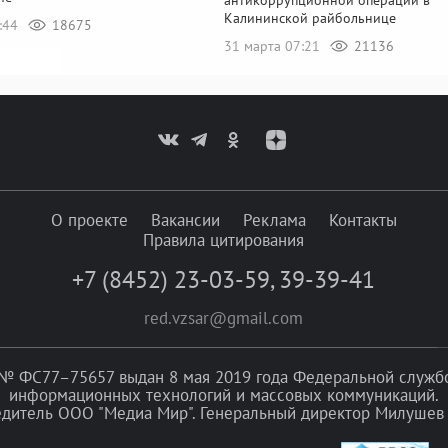
Калининской райбольнице
6:44
18675
31 марта 07:21
21136
О проекте
Вакансии
Реклама
Контакты
Правила цитирования
+7 (8452) 23-03-59
,
39-39-41
red.vzsar@gmail.com
№ ФС77–75657 выдан 8 мая 2019 года Федеральной службой
информационных технологий и массовых коммуникаций.
едитель ООО "Медиа Мир". Генеральный директор Милушев 