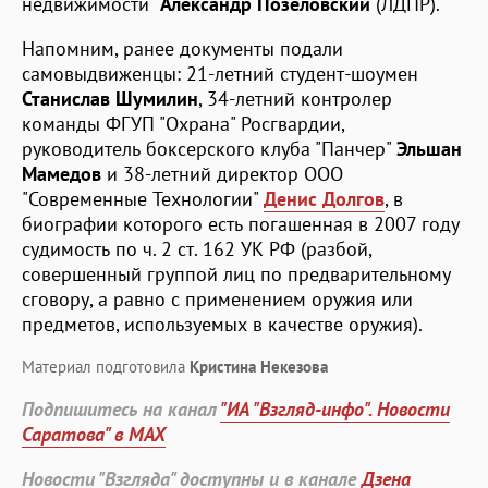
недвижимости"
Александр Позеловский
(ЛДПР).
Напомним, ранее документы подали
самовыдвиженцы: 21-летний студент-шоумен
Станислав Шумилин
, 34-летний контролер
команды ФГУП "Охрана" Росгвардии,
руководитель боксерского клуба "Панчер"
Эльшан
Мамедов
и 38-летний директор ООО
"Современные Технологии"
Денис Долгов
, в
биографии которого есть погашенная в 2007 году
судимость по ч. 2 ст. 162 УК РФ (разбой,
совершенный группой лиц по предварительному
сговору, а равно с применением оружия или
предметов, используемых в качестве оружия).
Материал подготовила
Кристина Некезова
Подпишитесь на канал
"ИА "Взгляд-инфо". Новости
Саратова" в MAX
Новости "Взгляда" доступны и в канале
Дзена