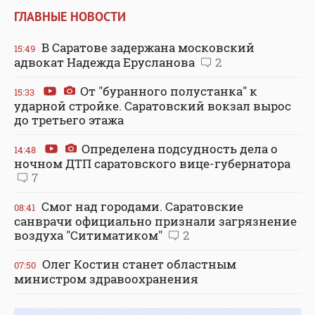
ГЛАВНЫЕ НОВОСТИ
В Саратове задержана московский
15:49
адвокат Надежда Ерусланова
2
От "буранного полустанка" к
15:33
ударной стройке. Саратовский вокзал вырос
до третьего этажа
Определена подсудность дела о
14:48
ночном ДТП саратовского вице-губернатора
7
Смог над городами. Саратовские
08:41
санврачи официально признали загрязнение
воздуха "Ситиматиком"
2
Олег Костин станет областным
07:50
министром здравоохранения