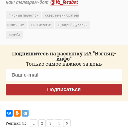
наш телеграм-бот
@Vz_feedbot
Мирный переулок
сквер имени братьев
Никитиных
СК "Система"
Дмитрий Дулепин
клумба
Подпишитесь на рассылку ИА "Взгляд-
инфо"
Только самое важное за день
Подписаться
Рейтинг:
4.5
1
2
3
4
5