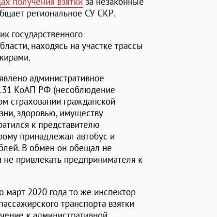
дах получения взятки
за незаконные
ообщает региональное СУ СКР.
ик государственного
бласти, находясь на участке трассы
ажирами.
явлено административное
1.31 КоАП РФ (несоблюдение
ом страховании гражданской
зни, здоровью, имуществу
братился к представителю
рому принадлежал автобус и
ублей. В обмен он обещал не
и не привлекать предпринимателя к
по март 2020 года то же инспектор
пассажирского транспорта взятки
ечение к административной