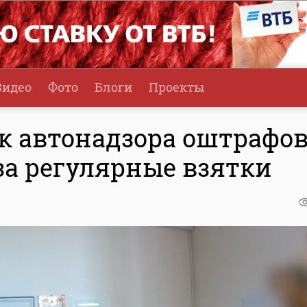
Видео
Фото
Блоги
Проекты
 автонадзора оштрафо
 за регулярные взятки