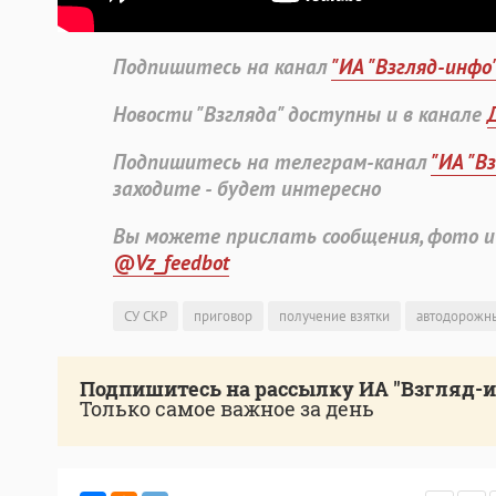
Подпишитесь на канал
"ИА "Взгляд-инфо
Новости "Взгляда" доступны и в канале
Подпишитесь на телеграм-канал
"ИА "В
заходите - будет интересно
Вы можете прислать сообщения, фото и
@Vz_feedbot
СУ СКР
приговор
получение взятки
автодорожн
Подпишитесь на рассылку ИА "Взгляд-
Только самое важное за день