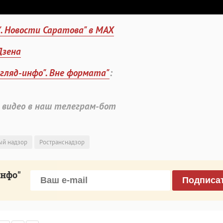
". Новости Саратова" в MAX
Дзена
згляд-инфо". Вне формата"
:
 видео в наш телеграм-бот
ый надзор
Ространснадзор
инфо"
Подписа