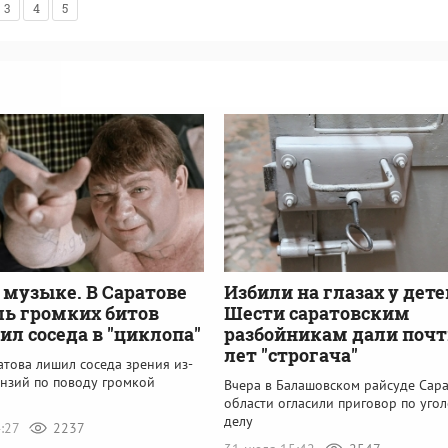
3
4
5
 музыке. В Саратове
Избили на глазах у дете
ь громких битов
Шести саратовским
ил соседа в "циклопа"
разбойникам дали почт
лет "строгача"
това лишил соседа зрения из-
ензий по поводу громкой
Вчера в Балашовском райсуде Сар
области огласили приговор по уго
делу
4:27
2237