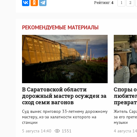
Рейтинг:
4
1
2
РЕКОМЕНДУЕМЫЕ МАТЕРИАЛЫ
В Саратовской области
Споры о
дорожный мастер осужден за
любител
сход семи вагонов
преврат
Суд вынес приговор 33-летнему дорожному
Житель Сара
мастеру, из-за халатности которого на
за его прет
станции
музыки
5 августа 14:40
1551
4 августа 1