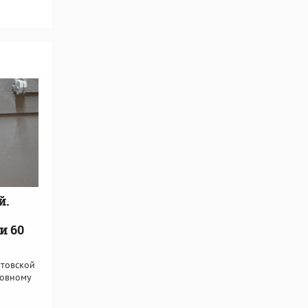
й.
и 60
атовской
ловному