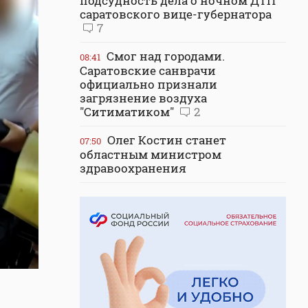
подсудность дела о ночном ДТП
саратовского вице-губернатора
7
Смог над городами.
08:41
Саратовские санврачи
официально признали
загрязнение воздуха
"Ситиматиком"
2
Олег Костин станет
07:50
областным министром
здравоохранения