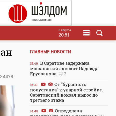
8 августа
20:51
ван
ГЛАВНЫЕ НОВОСТИ
В Саратове задержана
15:49
московский адвокат Надежда
Ерусланова
2
4478
От "буранного
15:33
полустанка" к ударной стройке.
Саратовский вокзал вырос до
третьего этажа
Определена
14:48