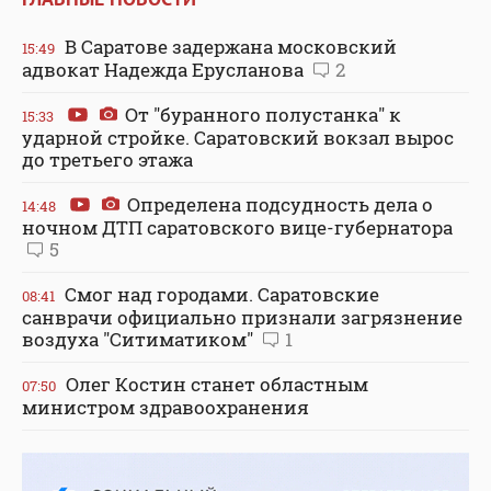
В Саратове задержана московский
15:49
адвокат Надежда Ерусланова
2
От "буранного полустанка" к
15:33
ударной стройке. Саратовский вокзал вырос
до третьего этажа
Определена подсудность дела о
14:48
ночном ДТП саратовского вице-губернатора
5
Смог над городами. Саратовские
08:41
санврачи официально признали загрязнение
воздуха "Ситиматиком"
1
Олег Костин станет областным
07:50
министром здравоохранения