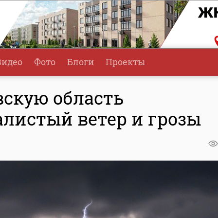
Видео
Фото
Блоги
Проекты
вскую область
листый ветер и грозы