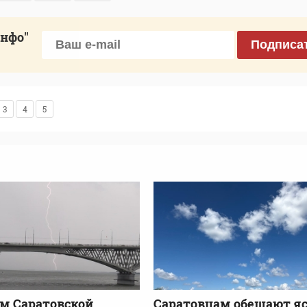
инфо"
Подписа
3
4
5
м Саратовской
Саратовцам обещают я