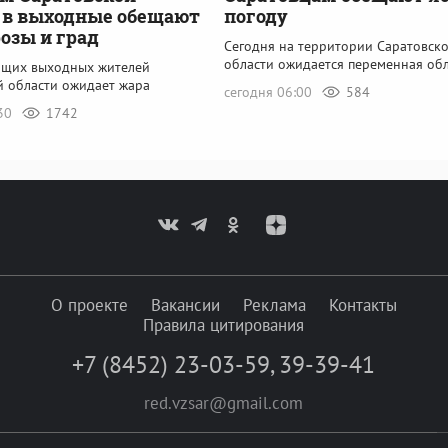
 в выходные обещают
погоду
розы и град
Сегодня на территории Саратовск
области ожидается переменная об
ящих выходных жителей
й области ожидает жара
сегодня 06:00
584
:30
1742
О проекте
Вакансии
Реклама
Контакты
Правила цитирования
+7 (8452) 23-03-59
,
39-39-41
red.vzsar@gmail.com