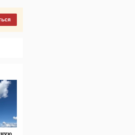
ться
сную