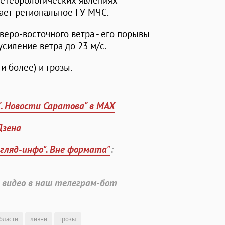
метеорологических явлениях
ает региональное ГУ МЧС.
веро-восточного ветра - его порывы
усиление ветра до 23 м/с.
и более) и грозы.
". Новости Саратова" в MAX
Дзена
згляд-инфо". Вне формата"
:
 видео в наш телеграм-бот
бласти
ливни
грозы