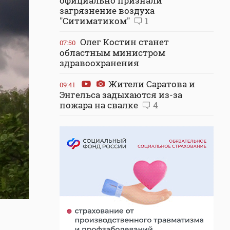
официально признали
загрязнение воздуха
"Ситиматиком"
1
Олег Костин станет
07:50
областным министром
здравоохранения
Жители Саратова и
09:41
Энгельса задыхаются из-за
пожара на свалке
4