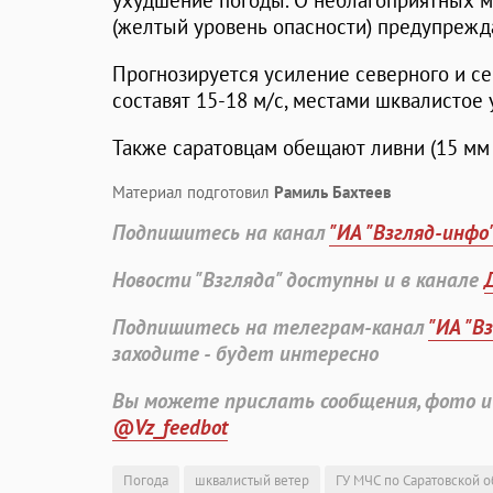
ухудшение погоды. О неблагоприятных 
(желтый уровень опасности) предупрежд
Прогнозируется усиление северного и се
составят 15-18 м/с, местами шквалистое 
Также саратовцам обещают ливни (15 мм 
Материал подготовил
Рамиль Бахтеев
Подпишитесь на канал
"ИА "Взгляд-инфо
Новости "Взгляда" доступны и в канале
Подпишитесь на телеграм-канал
"ИА "В
заходите - будет интересно
Вы можете прислать сообщения, фото и
@Vz_feedbot
Погода
шквалистый ветер
ГУ МЧС по Саратовской о