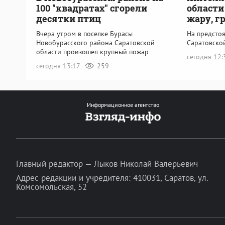
100 "квадратах" сгорели
области
десятки птиц
жару, г
Вчера утром в поселке Бурасы
На предсто
Новобурасского района Саратовской
Саратовско
области произошел крупный пожар
сегодня 12
сегодня 13:17
259
Информационное агентство
Главный редактор — Лыков Николай Валерьевич
Адрес редакции и учредителя: 410031, Саратов, ул.
Комсомольская, 52