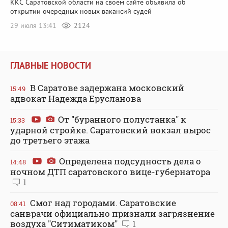
ККС Саратовской области на своем сайте объявила об
открытии очередных новых вакансий судей
29 июля 13:41
2124
ГЛАВНЫЕ НОВОСТИ
В Саратове задержана московский
15:49
адвокат Надежда Ерусланова
От "буранного полустанка" к
15:33
ударной стройке. Саратовский вокзал вырос
до третьего этажа
Определена подсудность дела о
14:48
ночном ДТП саратовского вице-губернатора
1
Смог над городами. Саратовские
08:41
санврачи официально признали загрязнение
воздуха "Ситиматиком"
1