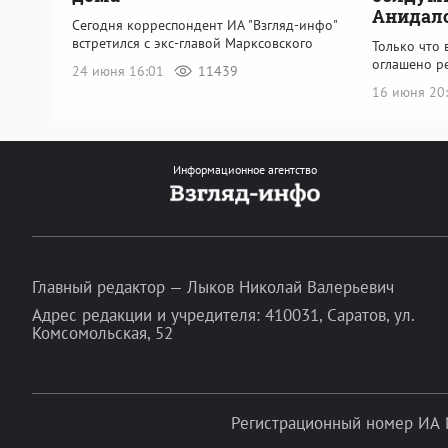
Анидал
Сегодня корреспондент ИА "Взгляд-инфо"
встретился с экс-главой Марксовского
Только что
оглашено р
24 июня 16:01
11439
16 июня 20
Информационное агентство
Главный редактор — Лыков Николай Валерьевич
Адрес редакции и учредителя: 410031, Саратов, ул.
Комсомольская, 52
Регистрационный номер ИА 