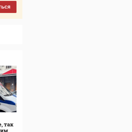
ться
, так
дим