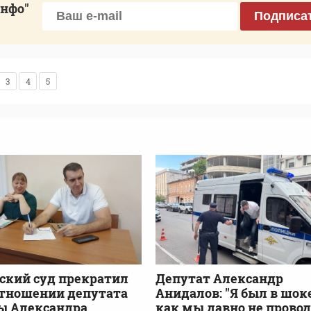
инфо"
Подписа
3
4
5
ский суд прекратил
Депутат Александр
отношении депутата
Анидалов: "Я был в шоке
ы Александра
как мы давно не прово