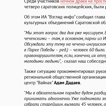
Среди участников
ночной драки на просп
четверо саратовских полицейских, были 
Об этом ИА "Взгляд-инфо" сообщил глава
культурных объединений Саратовской о
"
Мы этот вопрос два дня уже муссируем.
чеченскими – там, в основном, парни из
Обсуждали эту тему на чечено-ингушском
в Парке Победы – ред.) – человек 60 был
правонарушителям, если, конечно, их отп
молодыми людьми
", - сказал наш собеседн
Также ситуацию прокомментировал руко
региональной общественной организации
центр "Вайнах"
Адам Дадаев
.
"
Мы в обязательном порядке будем разби
принимать однозначно. Уже поднимали эт
собрали старейшин, вызвали 45 человек, 