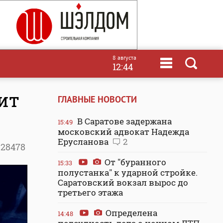
8 августа
12:44
ит
ГЛАВНЫЕ НОВОСТИ
В Саратове задержана
15:49
московский адвокат Надежда
Ерусланова
2
28478
От "буранного
15:33
полустанка" к ударной стройке.
Саратовский вокзал вырос до
третьего этажа
Определена
14:48