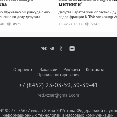
ова
митинги"
 во Фрунзенском райсуде было
Депутат Саратовской областной ду
ешение по делу депутата
лидер фракции КПРФ Александр А
:40
8979
16 июня 18:17
5148
О проекте
Вакансии
Реклама
Контакты
Правила цитирования
+7 (8452) 23-03-59
,
39-39-41
red.vzsar@gmail.com
№ ФС77–75657 выдан 8 мая 2019 года Федеральной службой
информационных технологий и массовых коммуникаций.