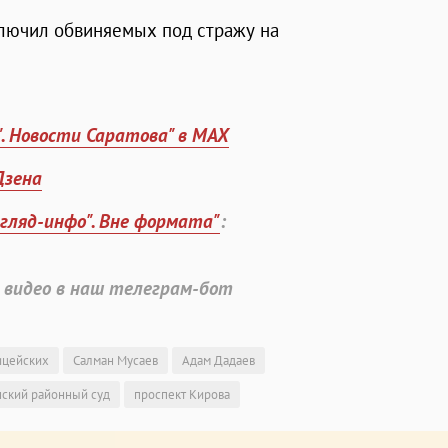
лючил обвиняемых под стражу на
". Новости Саратова" в MAX
Дзена
згляд-инфо". Вне формата"
:
 видео в наш телеграм-бот
ицейских
Салман Мусаев
Адам Дадаев
ский районный суд
проспект Кирова