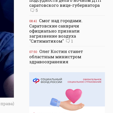
подсудность дела о ночном ДТП
саратовского вице-губернатора
5
Смог над городами.
08:41
Саратовские санврачи
официально признали
загрязнение воздуха
"Ситиматиком"
1
Олег Костин станет
07:50
областным министром
здравоохранения
справа)