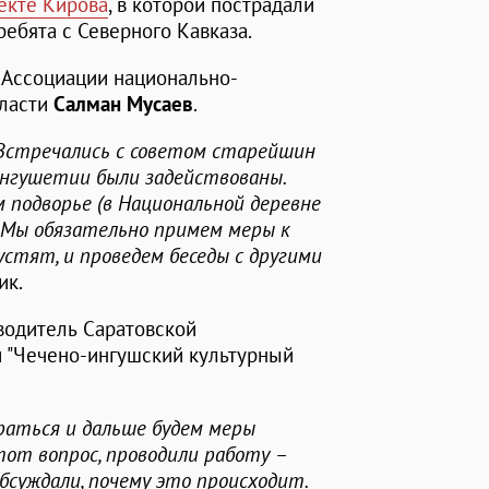
екте Кирова
, в которой пострадали
ребята с Северного Кавказа.
 Ассоциации национально-
бласти
Салман Мусаев
.
 Встречались с советом старейшин
 Ингушетии были задействованы.
 подворье (в Национальной деревне
о. Мы обязательно примем меры к
устят, и проведем беседы с другими
ик.
водитель Саратовской
 "Чечено-ингушский культурный
раться и дальше будем меры
от вопрос, проводили работу –
обсуждали, почему это происходит.