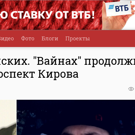
Видео
Фото
Блоги
Проекты
ских. "Вайнах" продолж
оспект Кирова